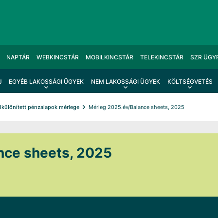
NAPTÁR
WEBKINCSTÁR
MOBILKINCSTÁR
TELEKINCSTÁR
SZR ÜGY
J
EGYÉB LAKOSSÁGI ÜGYEK
NEM LAKOSSÁGI ÜGYEK
KÖLTSÉGVETÉS
lkülönített pénzalapok mérlege
Mérleg 2025.év/Balance sheets, 2025
nce sheets, 2025