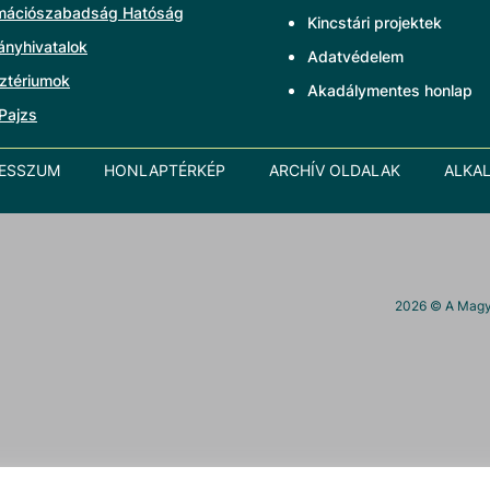
rmációszabadság Hatóság
Kincstári projektek
ányhivatalok
Adatvédelem
ztériumok
Akadálymentes honlap
Pajzs
RESSZUM
HONLAPTÉRKÉP
ARCHÍV OLDALAK
ALKA
2026
© A Magya