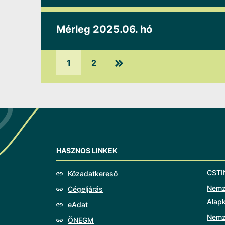
Mérleg 2025.06. hó
1
2
HASZNOS LINKEK
CSTI
Közadatkereső
Nemze
Cégeljárás
Alap
eAdat
Nemz
ÖNEGM