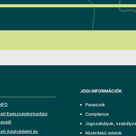
JOGI INFORMÁCIÓK
NFO
Panaszok
ti Egészségbiztosítási
Compliance
kezelő
Jogszabályok, szabályz
eti Adatvédelmi és
Közérdekű adatok