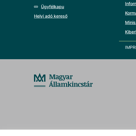
Info
Ügyfélkapu
Korm
Helyi adó kereső
Minis
Kiber
IMP