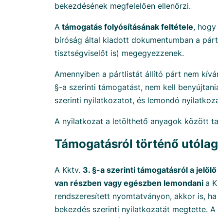
bekezdésének megfelelően ellenőrzi.
A
támogatás folyósításának feltétele
, hogy
bíróság által kiadott dokumentumban a párt
tisztségviselőt is) megegyezzenek.
Amennyiben a pártlistát állító párt nem kívá
§-a szerinti támogatást, nem kell benyújtani
szerinti nyilatkozatot, és lemondó nyilatkoz
A nyilatkozat a letölthető anyagok között ta
Támogatásról történő utóla
A Kktv.
3. §-a szerinti támogatásról a jelö
van részben vagy egészben lemondani
a K
rendszeresített nyomtatványon, akkor is, ha 
bekezdés szerinti nyilatkozatát megtette. A