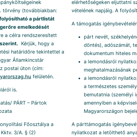
mpányköltségeinek
elérhetőségeken eljuttatni s
I. törvény (továbbiakban:
vételének napjáig. A folyósí
olyósítható a pártlistát
A támogatás igénybevételér
 jogerőre emelkedését
re a célra rendszeresített
párt nevét, székhelyén
szerint.
Kérjük, hogy a
döntés), adószámát, t
etési határidőre tekintettel a
dokumentum hiteles má
agyar Államkincstár
a lemondásról nyilatk
z postai úton (cím:
meghatalmazásának pé
yarorszag.hu
felületén.
a lemondásról nyilatk
a természetes személyi
láról is.
bemutatnia (személyi i
tatás/ PÁRT – Pártok
amennyiben a képvisel
ozata
Magyarországon bejelen
onyolítási Főosztálya a
A párttámogatás igénybevé
Kktv. 3/A. § (2)
nyilatkozat a letölthető any