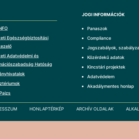
JOGI INFORMÁCIÓK
NFO
Panaszok
ti Egészségbiztosítási
Compliance
kezelő
Jogszabályok, szabályz
eti Adatvédelmi és
Közérdekű adatok
rmációszabadság Hatóság
Kincstári projektek
ányhivatalok
Adatvédelem
ztériumok
Akadálymentes honlap
Pajzs
RESSZUM
HONLAPTÉRKÉP
ARCHÍV OLDALAK
ALKA