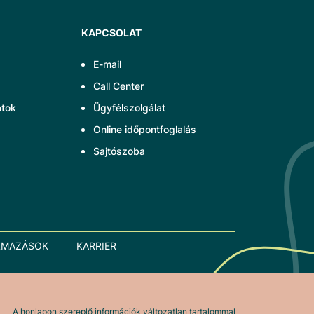
KAPCSOLAT
E-mail
Call Center
atok
Ügyfélszolgálat
Online időpontfoglalás
Sajtószoba
LMAZÁSOK
KARRIER
A honlapon szereplő információk változatlan tartalommal