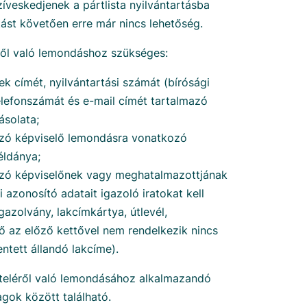
zíveskedjenek a pártlista nyilvántartásba
tást követően erre már nincs lehetőség.
ől való lemondáshoz szükséges:
ek címét, nyilvántartási számát (bírósági
elefonszámát és e-mail címét tartalmazó
solata;
ozó képviselő lemondásra vonatkozó
ldánya;
ozó képviselőnek vagy meghatalmazottjának
 azonosító adatait igazoló iratokat kell
gazolvány, lakcímkártya, útlevél,
ő az előző kettővel nem rendelkezik nincs
tett állandó lakcíme).
teléről való lemondásához alkalmazandó
agok között található.