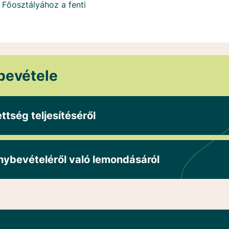
 Főosztályához a fenti
bevétele
ttség teljesítéséről
nybevételéről való lemondásáról