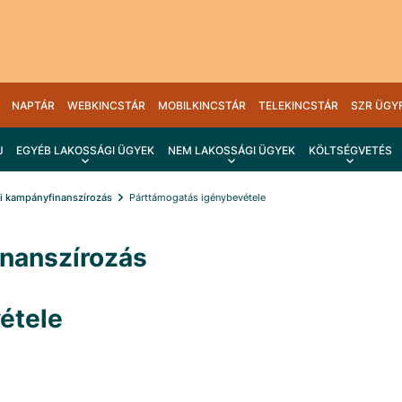
NAPTÁR
WEBKINCSTÁR
MOBILKINCSTÁR
TELEKINCSTÁR
SZR ÜGY
J
EGYÉB LAKOSSÁGI ÜGYEK
NEM LAKOSSÁGI ÜGYEK
KÖLTSÉGVETÉS
si kampányfinanszírozás
Párttámogatás igénybevétele
inanszírozás
étele