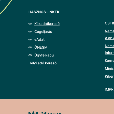
HASZNOS LINKEK
CSTI
Közadatkereső
Nemze
Cégeljárás
Alap
eAdat
Nemz
ÖNEGM
Info
Ügyfélkapu
Korm
Helyi adó kereső
Minis
Kiber
IMP