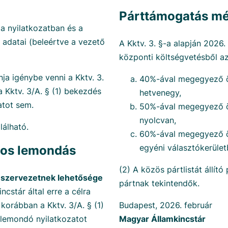
Párttámogatás mé
 a nyilatkozatban és a
 adatai (beleértve a vezető
A Kktv. 3. §-a alapján 2026. 
központi költségvetésből az
nja igénybe venni a Kktv. 3.
40%-ával megegyező ös
a Kktv. 3/A. § (1) bekezdés
hetvenegy,
atot sem.
50%-ával megegyező ös
nyolcvan,
lálható.
60%-ával megegyező ö
egyéni választókerületbe
gos lemondás
(2) A közös pártlistát állí
lő szervezetnek lehetősége
pártnak tekintendők.
incstár által erre a célra
korábban a Kktv. 3/A. § (1)
Budapest, 2026. február
 lemondó nyilatkozatot
Magyar Államkincstár