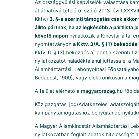
Az országgyűlési képviselők választása ka
átláthatóvá tételéről szóló 2013. évi LXXXVI
Kktv.)
3. §-a szerinti támogatás csak akkor f
állító pártnak, ha az legkésőbb a pártlista
követő napon
nyilatkozik a Kincstár által er
nyomtatványon
a Kktv. 3/A. § (1) bekezdés 
Kktv. 6. § (3) bekezdés a) pontja szerinti fiz
nyilatkozatot haladéktalanul juttassa el a M
Államháztartási Lebonyolítási Főosztályáho
Budapest, 1909), vagy elektronikusan a
mag
A felület elérhető a
magyarorszag.hu
főolda
Közigazgatás, jog/Adatkezelés, adatszolgál
kampánytámogatáshoz benyújtandó nyilatk
A Magyar Államkincstár Államháztartási Leb
nyilatkozatban foglalt adatok hitelességét a 