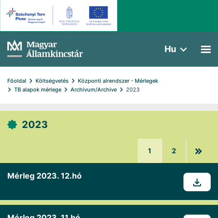
Hu
Főoldal
Költségvetés
Központi alrendszer - Mérlegek
TB alapok mérlege
Archívum/Archive
2023
2023
1
2
Mérleg 2023. 12.hó
Mérleg 2023. 11.hó