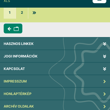
XLS
1
2
HASZNOS LINKEK
JOGI INFORMÁCIÓK
KAPCSOLAT
IMPRESSZUM
HONLAPTÉRKÉP
ARCHÍV OLDALAK