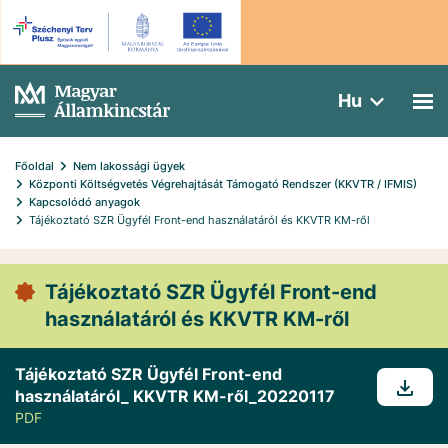
Hu
Főoldal
Nem lakossági ügyek
Központi Költségvetés Végrehajtását Támogató Rendszer (KKVTR / IFMIS)
Kapcsolódó anyagok
Tájékoztató SZR Ügyfél Front-end használatáról és KKVTR KM-ről
Tájékoztató SZR Ügyfél Front-end
használatáról és KKVTR KM-ről
Tájékoztató SZR Ügyfél Front-end
használatáról_ KKVTR KM-ről_20220117
PDF