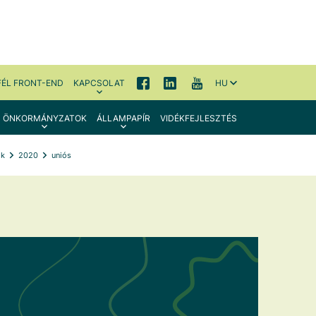
FÉL FRONT-END
KAPCSOLAT
HU
ÖNKORMÁNYZATOK
ÁLLAMPAPÍR
VIDÉKFEJLESZTÉS
ók
2020
uniós