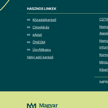
HASZNOS LINKEK
CSTI
Közadatkereső
Nemze
Cégeljárás
Alapk
eAdat
Nemz
ÖNEGM
Info
Ügyfélkapu
Korm
Helyi adó kereső
Minis
Kiber
IMP