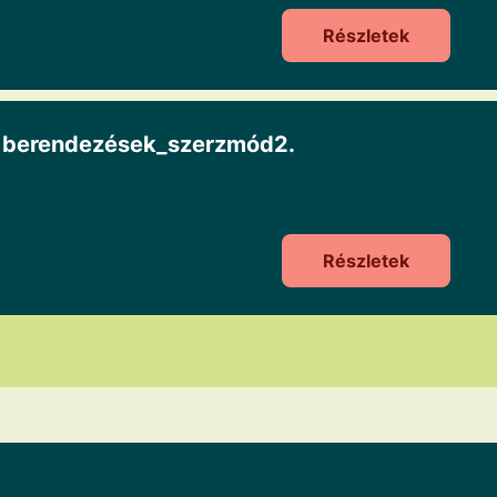
Részletek
ai berendezések_szerzmód2.
Részletek