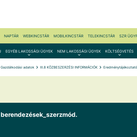
NAPTÁR
WEBKINCSTÁR
MOBILKINCSTÁR
TELEKINCSTÁR
SZR ÜGY
J
EGYÉB LAKOSSÁGI ÜGYEK
NEM LAKOSSÁGI ÜGYEK
KÖLTSÉGVETÉS
I. Gazdálkodási adatok
III.8 KÖZBESZERZÉSI INFORMÁCIÓK
Eredménytájékoztat
ai berendezések_szerzmód.