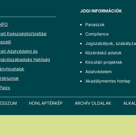
JOGI INFORMÁCIÓK
NFO
Panaszok
ti Egészségbiztosítási
Compliance
ezelő
Jogszabályok, szabályza
eti Adatvédelmi és
Közérdekű adatok
rmációszabadság Hatóság
Kincstári projektek
ányhivatalok
Adatvédelem
ztériumok
Akadálymentes honlap
Pajzs
RESSZUM
HONLAPTÉRKÉP
ARCHÍV OLDALAK
ALKA