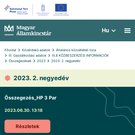
Hu
Főoldal
Közérdekű adatok
Általános közzétételi lista
III. Gazdálkodási adatok
III.8 KÖZBESZERZÉSI INFORMÁCIÓK
Összegezések
2023
2023. 2. negyedév
2023. 2. negyedév
Összegezés_HP 3 Par
2023.06.30. 13:18
Részletek