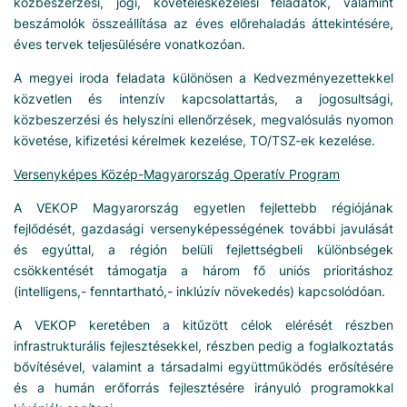
közbeszerzési, jogi, követeléskezelési feladatok, valamint
beszámolók összeállítása az éves előrehaladás áttekintésére,
éves tervek teljesülésére vonatkozóan.
A megyei iroda feladata különösen a Kedvezményezettekkel
közvetlen és intenzív kapcsolattartás, a jogosultsági,
közbeszerzési és helyszíni ellenőrzések, megvalósulás nyomon
követése, kifizetési kérelmek kezelése, TO/TSZ-ek kezelése.
Versenyképes Közép-Magyarország Operatív Program
A VEKOP Magyarország egyetlen fejlettebb régiójának
fejlődését, gazdasági versenyképességének további javulását
és egyúttal, a régión belüli fejlettségbeli különbségek
csökkentését támogatja a három fő uniós prioritáshoz
(intelligens,- fenntartható,- inklúzív növekedés) kapcsolódóan.
A VEKOP keretében a kitűzött célok elérését részben
infrastrukturális fejlesztésekkel, részben pedig a foglalkoztatás
bővítésével, valamint a társadalmi együttműködés erősítésére
és a humán erőforrás fejlesztésére irányuló programokkal