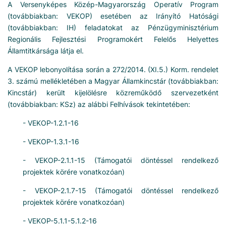
A Versenyképes Közép-Magyarország Operatív Program
(továbbiakban: VEKOP) esetében az Irányító Hatósági
(továbbiakban: IH) feladatokat az Pénzügyminisztérium
Regionális Fejlesztési Programokért Felelős Helyettes
Államtitkársága látja el.
A VEKOP lebonyolítása során a 272/2014. (XI.5.) Korm. rendelet
3. számú mellékletében a Magyar Államkincstár (továbbiakban:
Kincstár) került kijelölésre közreműködő szervezetként
(továbbiakban: KSz) az alábbi Felhívások tekintetében:
- VEKOP-1.2.1-16
- VEKOP-1.3.1-16
- VEKOP-2.1.1-15 (Támogatói döntéssel rendelkező
projektek körére vonatkozóan)
- VEKOP-2.1.7-15 (Támogatói döntéssel rendelkező
projektek körére vonatkozóan)
- VEKOP-5.1.1-5.1.2-16