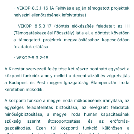
- VEKOP-8.3.1-16 (A Felhívás alapján támogatott projektek
helyszíni ellenőrzésének lefolytatása)
- VEKOP 8.5.3-17 (döntés előkészítés feladatait az IH
(Támogatáskezelési Főosztály) látja el, a döntést követően
a támogatott projektek megvalósításához kapcsolódóan
feladatok ellátása
- VEKOP-8.3.2-18
A Kincstár szervezeti felépítése két részre bontható egyrészt a
központi funkciók amely mellett a decentralizált és végrehajtás
a Budapest és Pest megyei Igazgatóság Állampénztári Iroda
keretében működik.
A központi funkció a megyei iroda működésének irányítása, az
egységes feladatellátás biztosítása, az elvégzett feladatok
minőségbiztosítása, a megyei iroda humán kapacitásának
szükség szerinti átcsoportosítása, és az erőforrás-
gazdálkodás. Ezen túl központi funkció különösen a