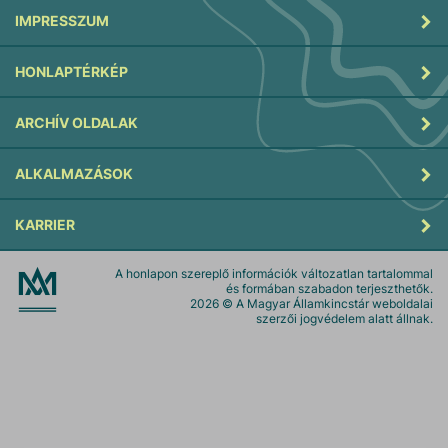
IMPRESSZUM
HONLAPTÉRKÉP
ARCHÍV OLDALAK
ALKALMAZÁSOK
KARRIER
A honlapon szereplő információk változatlan tartalommal
és formában szabadon terjeszthetők.
2026
© A Magyar Államkincstár weboldalai
szerzői jogvédelem alatt állnak.