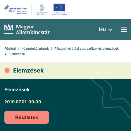
Hu
Főoldal
Közérdekű adatok
Pénzbeli ellátási statisztikák és elemzések
Elemzések 
Elemzések
Elemzések
2019.07.01. 00:00
Részletek