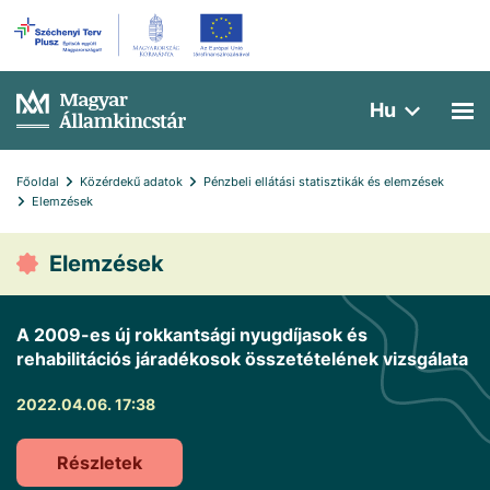
Hu
Főoldal
Közérdekű adatok
Pénzbeli ellátási statisztikák és elemzések
Elemzések 
Elemzések
A 2009-es új rokkantsági nyugdíjasok és
rehabilitációs járadékosok összetételének vizsgálata
2022.04.06. 17:38
Részletek