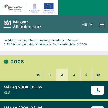
Hu
Főoldal
Költségvetés
Központi alrendszer - Mérlegek
Elkülönített pénzalapok mérlege
Archívum/Archive
2008
2008
1
2
3
4
Mérleg 2008. 05. hó
XLS
Mérleg 2008. 04. hó