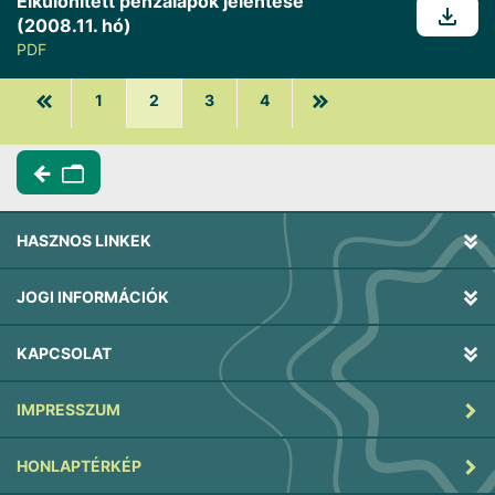
Elkülönített pénzalapok jelentése
(2008.11. hó)
PDF
1
2
3
4
HASZNOS LINKEK
JOGI INFORMÁCIÓK
KAPCSOLAT
IMPRESSZUM
HONLAPTÉRKÉP