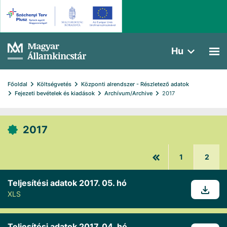
Hu
Főoldal
Költségvetés
Központi alrendszer - Részletező adatok
Fejezeti bevételek és kiadások
Archívum/Archive
2017
2017
1
2
Teljesítési adatok 2017. 05. hó
XLS
Teljesítési adatok 2017. 04. hó