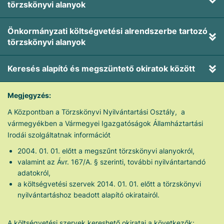
törzskönyvi alanyok
Önkormányzati költségvetési alrendszerbe tartozó
törzskönyvi alanyok
Keresés alapító és megszüntető okiratok között
Megjegyzés:
A Központban a Törzskönyvi Nyilvántartási Osztály, a
vármegyékben a Vármegyei Igazgatóságok Államháztartási
Irodái szolgáltatnak információt
2004. 01. 01. előtt a megszűnt törzskönyvi alanyokról,
valamint az Ávr. 167/A. § szerinti, további nyilvántartandó
adatokról,
a költségvetési szervek 2014. 01. 01. előtt a törzskönyvi
nyilvántartáshoz beadott alapító okiratairól.
A költségvetési szervek kereshető okiratai a következők: