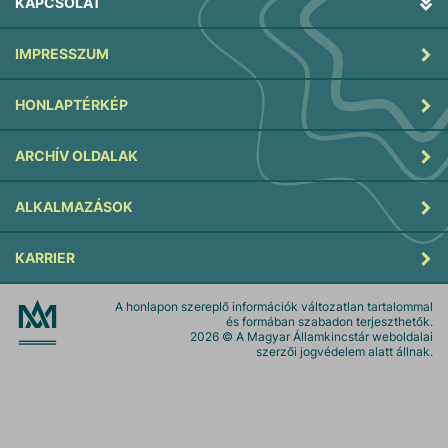
KAPCSOLAT
IMPRESSZUM
HONLAPTÉRKÉP
ARCHÍV OLDALAK
ALKALMAZÁSOK
KARRIER
A honlapon szereplő információk változatlan tartalommal
és formában szabadon terjeszthetők.
2026
© A Magyar Államkincstár weboldalai
szerzői jogvédelem alatt állnak.