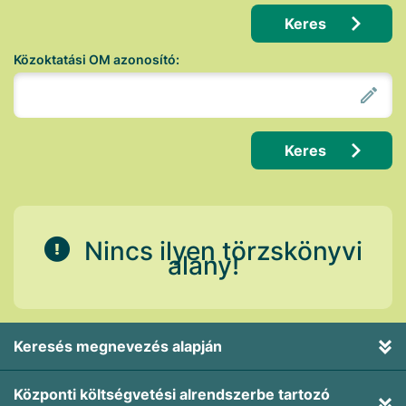
Keres
Közoktatási OM azonosító:
Keres
Nincs ilyen törzskönyvi
alany!
Keresés megnevezés alapján
Központi költségvetési alrendszerbe tartozó