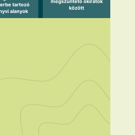
megszüntető okiratok
erbe tartozó
között
nyvi alanyok