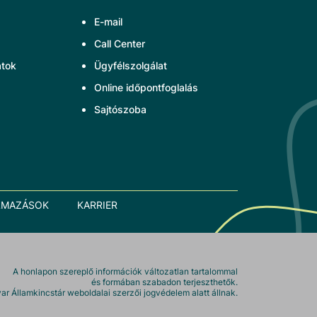
E-mail
Call Center
atok
Ügyfélszolgálat
Online időpontfoglalás
Sajtószoba
LMAZÁSOK
KARRIER
A honlapon szereplő információk változatlan tartalommal
és formában szabadon terjeszthetők.
r Államkincstár weboldalai szerzői jogvédelem alatt állnak.