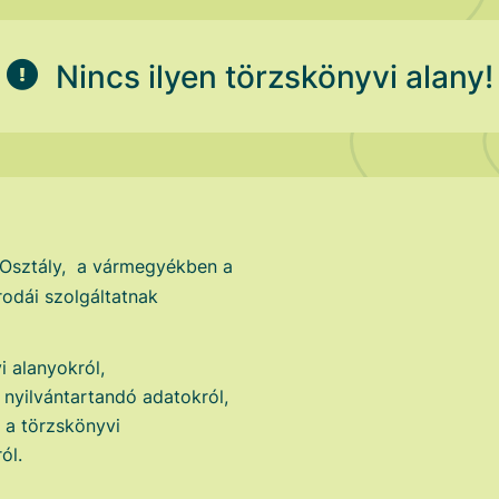
Nincs ilyen törzskönyvi alany!
 Osztály, a vármegyékben a
odái szolgáltatnak
i alanyokról,
i nyilvántartandó adatokról,
t a törzskönyvi
ól.