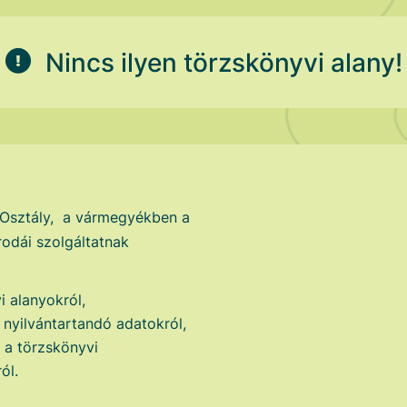
Nincs ilyen törzskönyvi alany!
 Osztály, a vármegyékben a
odái szolgáltatnak
i alanyokról,
i nyilvántartandó adatokról,
t a törzskönyvi
ól.