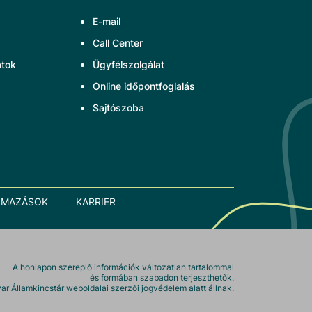
E-mail
Call Center
atok
Ügyfélszolgálat
Online időpontfoglalás
Sajtószoba
LMAZÁSOK
KARRIER
A honlapon szereplő információk változatlan tartalommal
és formában szabadon terjeszthetők.
r Államkincstár weboldalai szerzői jogvédelem alatt állnak.