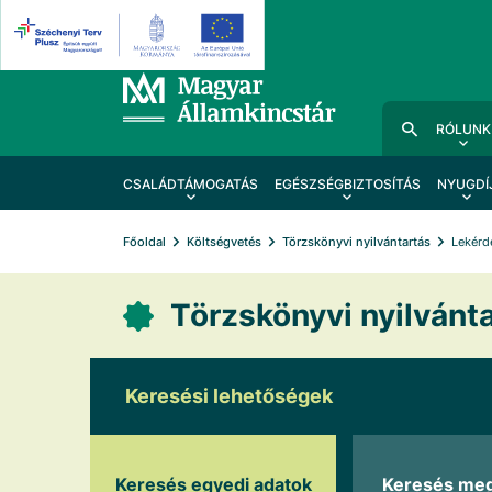
RÓLUNK
CSALÁDTÁMOGATÁS
EGÉSZSÉGBIZTOSÍTÁS
NYUGDÍ
Főoldal
Költségvetés
Törzskönyvi nyilvántartás
Lekérd
Törzskönyvi nyilvánta
Keresési lehetőségek
Keresés egyedi adatok
Keresés me