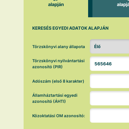
alapján
alapj
KERESÉS EGYEDI ADATOK ALAPJÁN
Törzskönyvi alany állapota
Törzskönyvi nyilvántartási
azonosító (PIR)
Adószám (első 8 karakter)
Államháztartási egyedi
azonosító (ÁHTI)
Közoktatási OM azonosító: