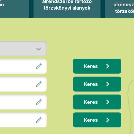
alrendszerbe tartozó
án
alrendsz
törzskönyvi alanyok
törzskö
Keres
Keres
Keres
Keres