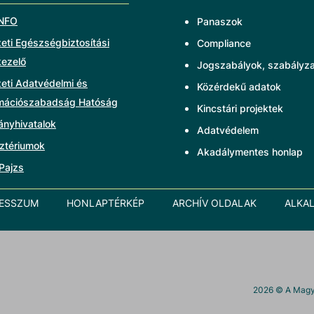
NFO
Panaszok
ti Egészségbiztosítási
Compliance
kezelő
Jogszabályok, szabályz
eti Adatvédelmi és
Közérdekű adatok
rmációszabadság Hatóság
Kincstári projektek
ányhivatalok
Adatvédelem
ztériumok
Akadálymentes honlap
Pajzs
RESSZUM
HONLAPTÉRKÉP
ARCHÍV OLDALAK
ALKA
2026
© A Magya