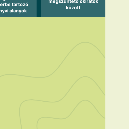
megszüntető okiratok
erbe tartozó
között
nyvi alanyok