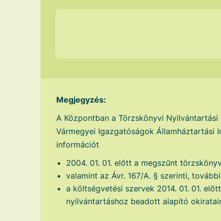
Megjegyzés:
A Központban a Törzskönyvi Nyilvántartási
Vármegyei Igazgatóságok Államháztartási Ir
információt
2004. 01. 01. előtt a megszűnt törzskönyv
valamint az Ávr. 167/A. § szerinti, tovább
a költségvetési szervek 2014. 01. 01. előt
nyilvántartáshoz beadott alapító okiratair