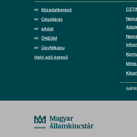
CSTI
Közadatkereső
Nemze
Cégeljárás
Alap
eAdat
Nemz
ÖNEGM
Info
Ügyfélkapu
Korm
Helyi adó kereső
Minis
Kiber
IMP