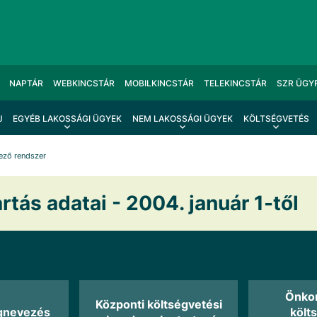
NAPTÁR
WEBKINCSTÁR
MOBILKINCSTÁR
TELEKINCSTÁR
SZR ÜGY
J
EGYÉB LAKOSSÁGI ÜGYEK
NEM LAKOSSÁGI ÜGYEK
KÖLTSÉGVETÉS
ező rendszer
rtás adatai - 2004. január 1-től
Önko
Központi költségvetési
gnevezés
költ