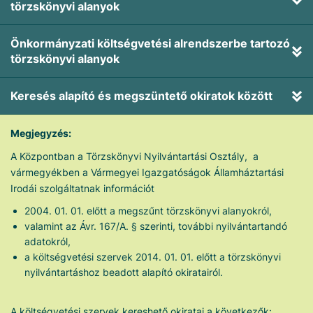
törzskönyvi alanyok
Önkormányzati költségvetési alrendszerbe tartozó
törzskönyvi alanyok
Keresés alapító és megszüntető okiratok között
Megjegyzés:
A Központban a Törzskönyvi Nyilvántartási Osztály, a
vármegyékben a Vármegyei Igazgatóságok Államháztartási
Irodái szolgáltatnak információt
2004. 01. 01. előtt a megszűnt törzskönyvi alanyokról,
valamint az Ávr. 167/A. § szerinti, további nyilvántartandó
adatokról,
a költségvetési szervek 2014. 01. 01. előtt a törzskönyvi
nyilvántartáshoz beadott alapító okiratairól.
A költségvetési szervek kereshető okiratai a következők: