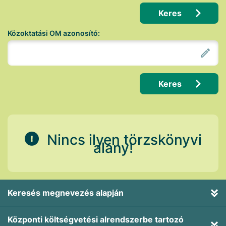
Keres
Közoktatási OM azonosító:
Keres
Nincs ilyen törzskönyvi
alany!
Keresés megnevezés alapján
Központi költségvetési alrendszerbe tartozó