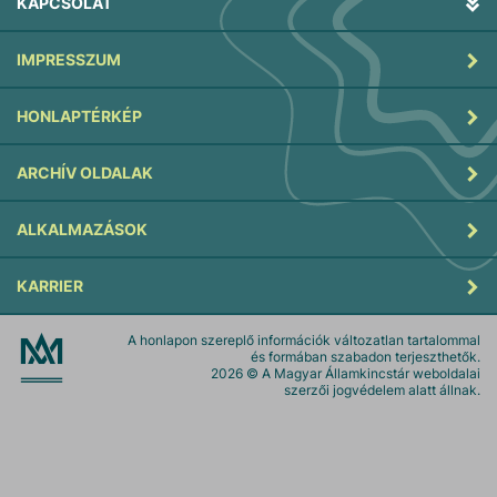
KAPCSOLAT
IMPRESSZUM
HONLAPTÉRKÉP
ARCHÍV OLDALAK
ALKALMAZÁSOK
KARRIER
A honlapon szereplő információk változatlan tartalommal
és formában szabadon terjeszthetők.
2026
© A Magyar Államkincstár weboldalai
szerzői jogvédelem alatt állnak.