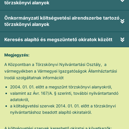
törzskönyvi alanyok
Önkormányzati költségvetési alrendszerbe tartozó
törzskönyvi alanyok
Keresés alapító és megszüntető okiratok között
Megjegyzés:
A Központban a Törzskönyvi Nyilvántartási Osztály, a
vármegyékben a Vármegyei Igazgatóságok Államháztartási
Irodái szolgáltatnak információt
2004. 01. 01. előtt a megszűnt törzskönyvi alanyokról,
valamint az Ávr. 167/A. § szerinti, további nyilvántartandó
adatokról,
a költségvetési szervek 2014. 01. 01. előtt a törzskönyvi
nyilvántartáshoz beadott alapító okiratairól.
A költségvetési szervek kereshető okiratai a következők: