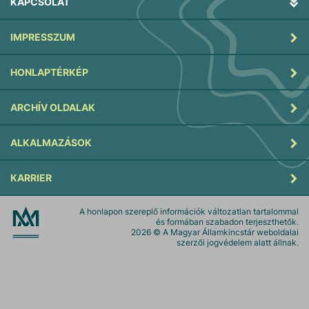
KAPCSOLAT
IMPRESSZUM
HONLAPTÉRKÉP
ARCHÍV OLDALAK
ALKALMAZÁSOK
KARRIER
A honlapon szereplő információk változatlan tartalommal
és formában szabadon terjeszthetők.
2026
© A Magyar Államkincstár weboldalai
szerzői jogvédelem alatt állnak.