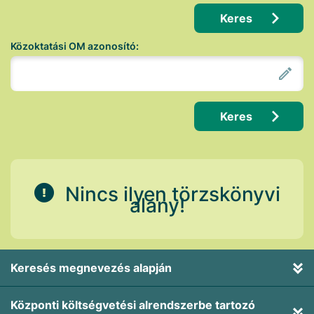
Keres
Közoktatási OM azonosító:
Keres
Nincs ilyen törzskönyvi
alany!
Keresés megnevezés alapján
Központi költségvetési alrendszerbe tartozó