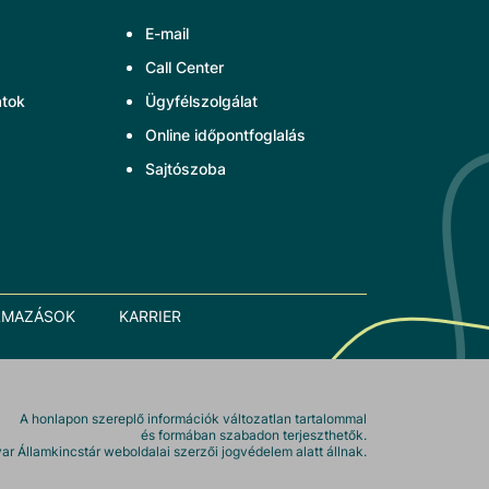
E-mail
Call Center
atok
Ügyfélszolgálat
Online időpontfoglalás
Sajtószoba
LMAZÁSOK
KARRIER
A honlapon szereplő információk változatlan tartalommal
és formában szabadon terjeszthetők.
r Államkincstár weboldalai szerzői jogvédelem alatt állnak.