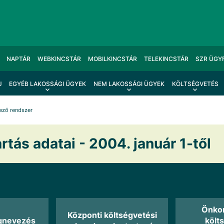
NAPTÁR
WEBKINCSTÁR
MOBILKINCSTÁR
TELEKINCSTÁR
SZR ÜGY
J
EGYÉB LAKOSSÁGI ÜGYEK
NEM LAKOSSÁGI ÜGYEK
KÖLTSÉGVETÉS
ező rendszer
rtás adatai - 2004. január 1-től
Önko
Központi költségvetési
gnevezés
költ