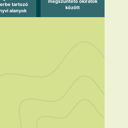
megszüntető okiratok
erbe tartozó
között
nyvi alanyok