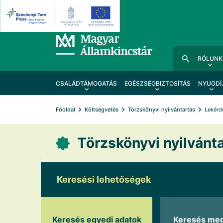
RÓLUNK
CSALÁDTÁMOGATÁS
EGÉSZSÉGBIZTOSÍTÁS
NYUGDÍ
Főoldal
Költségvetés
Törzskönyvi nyilvántartás
Lekérd
Törzskönyvi nyilvánta
Keresési lehetőségek
Keresés egyedi adatok
Keresés me