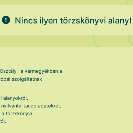
Nincs ilyen törzskönyvi alany!
 Osztály, a vármegyékben a
odái szolgáltatnak
i alanyokról,
i nyilvántartandó adatokról,
t a törzskönyvi
ól.