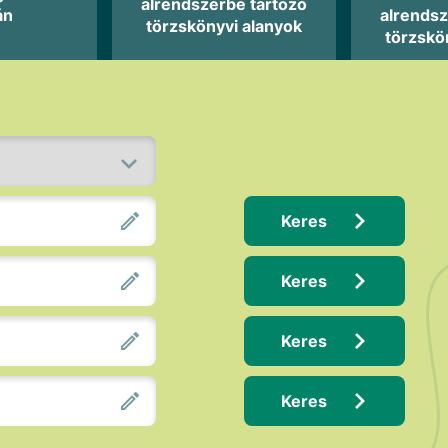
alrendszerbe tartozó
án
alrendsz
törzskönyvi alanyok
törzskö
Keres
Keres
Keres
Keres