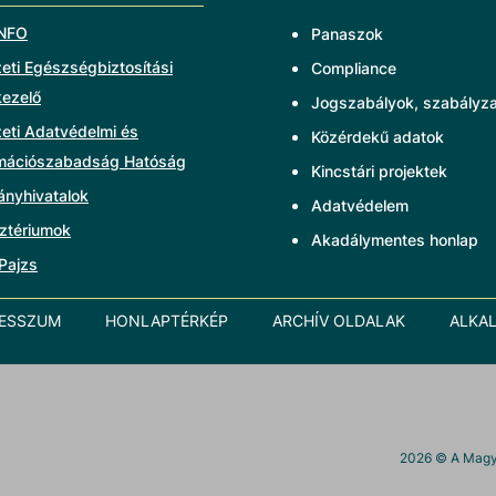
NFO
Panaszok
ti Egészségbiztosítási
Compliance
kezelő
Jogszabályok, szabályz
eti Adatvédelmi és
Közérdekű adatok
rmációszabadság Hatóság
Kincstári projektek
ányhivatalok
Adatvédelem
ztériumok
Akadálymentes honlap
Pajzs
RESSZUM
HONLAPTÉRKÉP
ARCHÍV OLDALAK
ALKA
2026
© A Magya