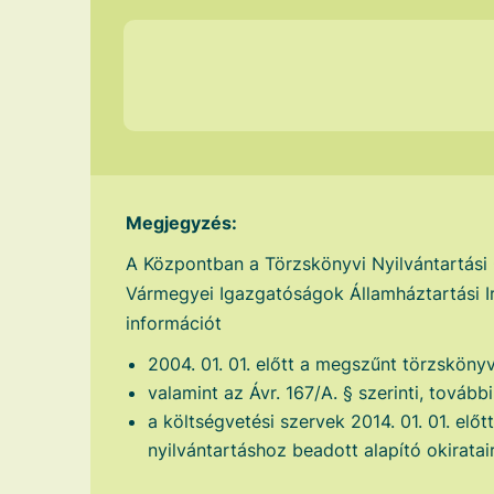
Megjegyzés:
A Központban a Törzskönyvi Nyilvántartási
Vármegyei Igazgatóságok Államháztartási Ir
információt
2004. 01. 01. előtt a megszűnt törzskönyv
valamint az Ávr. 167/A. § szerinti, tovább
a költségvetési szervek 2014. 01. 01. előt
nyilvántartáshoz beadott alapító okiratair