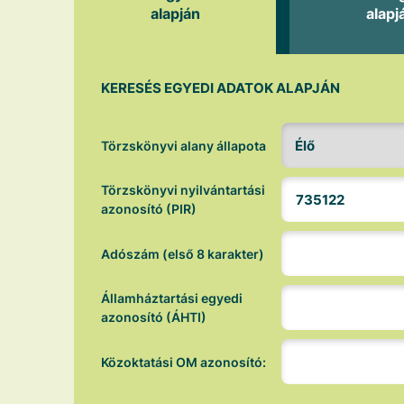
alapján
alapj
KERESÉS EGYEDI ADATOK ALAPJÁN
Törzskönyvi alany állapota
Törzskönyvi nyilvántartási
azonosító (PIR)
Adószám (első 8 karakter)
Államháztartási egyedi
azonosító (ÁHTI)
Közoktatási OM azonosító: