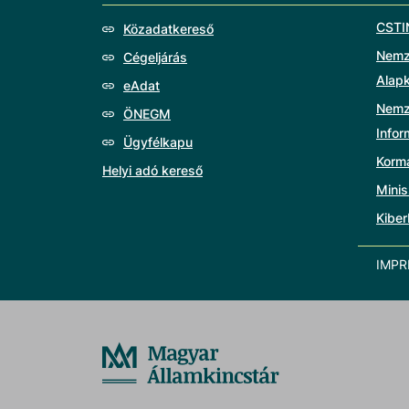
CSTI
Közadatkereső
Nemze
Cégeljárás
Alap
eAdat
Nemz
ÖNEGM
Info
Ügyfélkapu
Korm
Helyi adó kereső
Minis
Kiber
IMP