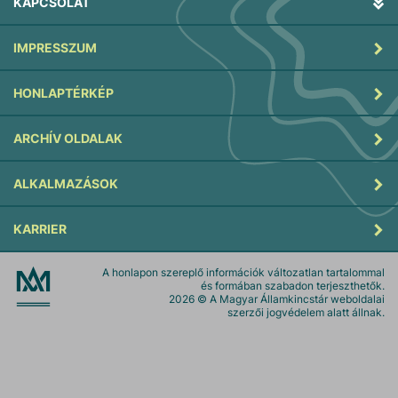
KAPCSOLAT
IMPRESSZUM
HONLAPTÉRKÉP
ARCHÍV OLDALAK
ALKALMAZÁSOK
KARRIER
A honlapon szereplő információk változatlan tartalommal
és formában szabadon terjeszthetők.
2026
© A Magyar Államkincstár weboldalai
szerzői jogvédelem alatt állnak.