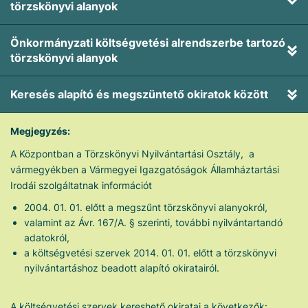
törzskönyvi alanyok
Önkormányzati költségvetési alrendszerbe tartozó
törzskönyvi alanyok
Keresés alapító és megszüntető okiratok között
Megjegyzés:
A Központban a Törzskönyvi Nyilvántartási Osztály, a
vármegyékben a Vármegyei Igazgatóságok Államháztartási
Irodái szolgáltatnak információt
2004. 01. 01. előtt a megszűnt törzskönyvi alanyokról,
valamint az Ávr. 167/A. § szerinti, további nyilvántartandó
adatokról,
a költségvetési szervek 2014. 01. 01. előtt a törzskönyvi
nyilvántartáshoz beadott alapító okiratairól.
A költségvetési szervek kereshető okiratai a következők: