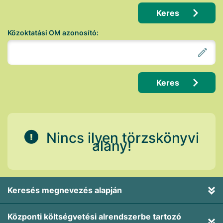
Keres
Közoktatási OM azonosító:
Keres
Nincs ilyen törzskönyvi
alany!
Keresés megnevezés alapján
Központi költségvetési alrendszerbe tartozó