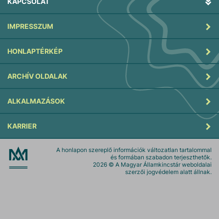
KAPCSOLAT
IMPRESSZUM
HONLAPTÉRKÉP
ARCHÍV OLDALAK
ALKALMAZÁSOK
KARRIER
A honlapon szereplő információk változatlan tartalommal
és formában szabadon terjeszthetők.
2026
© A Magyar Államkincstár weboldalai
szerzői jogvédelem alatt állnak.