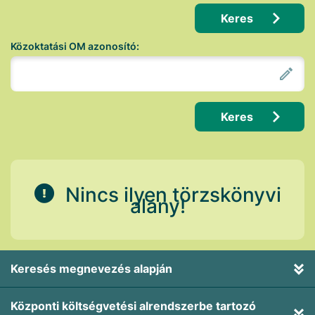
Keres
Közoktatási OM azonosító:
Keres
Nincs ilyen törzskönyvi
alany!
Keresés megnevezés alapján
Központi költségvetési alrendszerbe tartozó