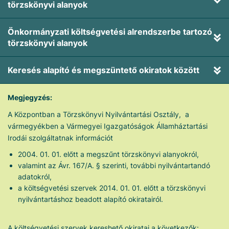
törzskönyvi alanyok
Önkormányzati költségvetési alrendszerbe tartozó
törzskönyvi alanyok
Keresés alapító és megszüntető okiratok között
Megjegyzés:
A Központban a Törzskönyvi Nyilvántartási Osztály, a
vármegyékben a Vármegyei Igazgatóságok Államháztartási
Irodái szolgáltatnak információt
2004. 01. 01. előtt a megszűnt törzskönyvi alanyokról,
valamint az Ávr. 167/A. § szerinti, további nyilvántartandó
adatokról,
a költségvetési szervek 2014. 01. 01. előtt a törzskönyvi
nyilvántartáshoz beadott alapító okiratairól.
A költségvetési szervek kereshető okiratai a következők: