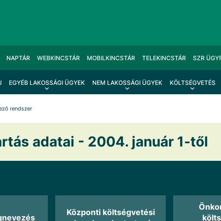
NAPTÁR
WEBKINCSTÁR
MOBILKINCSTÁR
TELEKINCSTÁR
SZR ÜGY
J
EGYÉB LAKOSSÁGI ÜGYEK
NEM LAKOSSÁGI ÜGYEK
KÖLTSÉGVETÉS
ező rendszer
rtás adatai - 2004. január 1-től
Önko
Központi költségvetési
gnevezés
költ