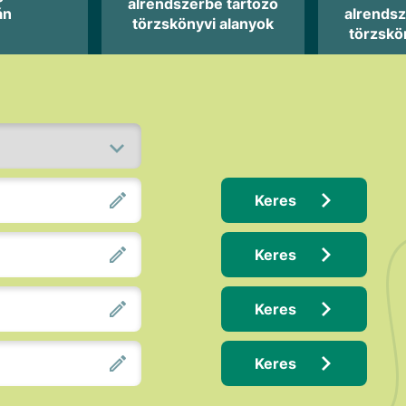
alrendszerbe tartozó
án
alrendsz
törzskönyvi alanyok
törzskö
Keres
Keres
Keres
Keres