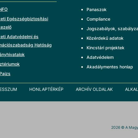
NFO
Panaszok
ti Egészségbiztosítási
Compliance
kezelő
Jogszabályok, szabályz
eti Adatvédelmi és
Közérdekű adatok
rmációszabadság Hatóság
Kincstári projektek
ányhivatalok
Adatvédelem
ztériumok
Akadálymentes honlap
Pajzs
RESSZUM
HONLAPTÉRKÉP
ARCHÍV OLDALAK
ALKA
2026
© A Magya