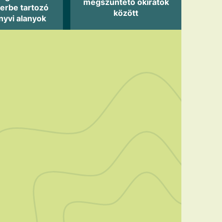
megszüntető okiratok
erbe tartozó
között
nyvi alanyok