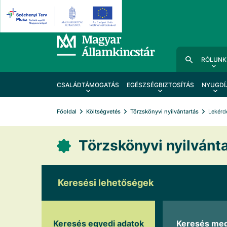
RÓLUNK
CSALÁDTÁMOGATÁS
EGÉSZSÉGBIZTOSÍTÁS
NYUGDÍ
Főoldal
Költségvetés
Törzskönyvi nyilvántartás
Lekérd
Törzskönyvi nyilvánta
Keresési lehetőségek
Keresés egyedi adatok
Keresés me