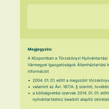
Megjegyzés:
A Központban a Törzskönyvi Nyilvántartási
Vármegyei Igazgatóságok Államháztartási Ir
információt
2004. 01. 01. előtt a megszűnt törzskönyv
valamint az Ávr. 167/A. § szerinti, tovább
a költségvetési szervek 2014. 01. 01. előt
nyilvántartáshoz beadott alapító okiratair