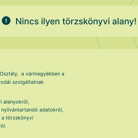
Nincs ilyen törzskönyvi alany!
 Osztály, a vármegyékben a
odái szolgáltatnak
i alanyokról,
i nyilvántartandó adatokról,
t a törzskönyvi
ól.