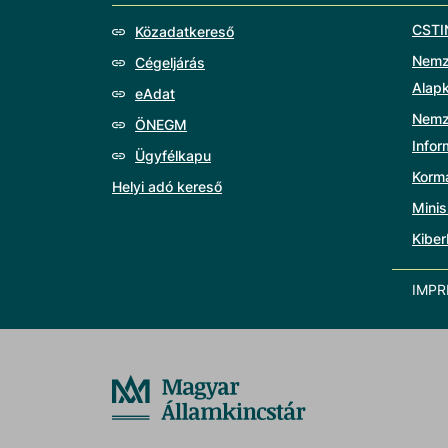
CSTI
Közadatkereső
Nemze
Cégeljárás
Alap
eAdat
Nemz
ÖNEGM
Info
Ügyfélkapu
Korm
Helyi adó kereső
Minis
Kiber
IMP