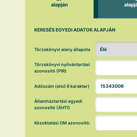
alapján
alapj
KERESÉS EGYEDI ADATOK ALAPJÁN
Törzskönyvi alany állapota
Törzskönyvi nyilvántartási
azonosító (PIR)
Adószám (első 8 karakter)
Államháztartási egyedi
azonosító (ÁHTI)
Közoktatási OM azonosító: