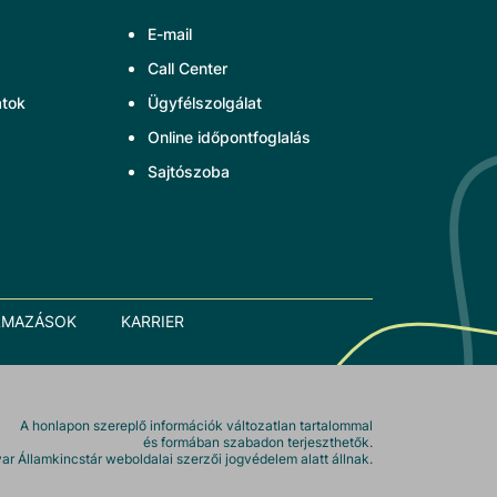
E-mail
Call Center
atok
Ügyfélszolgálat
Online időpontfoglalás
Sajtószoba
LMAZÁSOK
KARRIER
A honlapon szereplő információk változatlan tartalommal
és formában szabadon terjeszthetők.
r Államkincstár weboldalai szerzői jogvédelem alatt állnak.