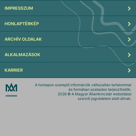
IMPRESSZUM
HONLAPTÉRKÉP
ARCHÍV OLDALAK
ALKALMAZÁSOK
KARRIER
A honlapon szereplő információk változatlan tartalommal
és formában szabadon terjeszthetők.
2026
© A Magyar Államkincstár weboldalai
szerzői jogvédelem alatt állnak.