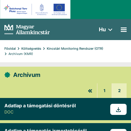
Hu
Főoldal
Költségvetés
Kincstári Monitoring Rendszer (OTR)
Archívum (KMR)
Archívum
1
2
Adatlap a támogatási döntésről
DOC
Adatlap a támogatás ismertetéséről