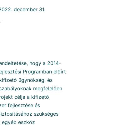
 2022. december 31.
r
rendeltetése, hogy a 2014-
jlesztési Programban előírt
ifizető ügynökségi és
 szabályoknak megfelelően
jekt célja a kifizető
er fejlesztése és
biztosításához szükséges
és egyéb eszköz