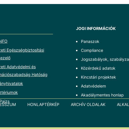
JOGI INFORMÁCIÓK
NFO
Panaszok
ti Egészségbiztosítási
Compliance
ezelő
Jogszabályok, szabályza
eti Adatvédelmi és
Közérdekű adatok
rmációszabadság Hatóság
Kincstári projektek
ányhivatalok
Adatvédelem
ztériumok
Akadálymentes honlap
Pajzs
RESSZUM
HONLAPTÉRKÉP
ARCHÍV OLDALAK
ALKA