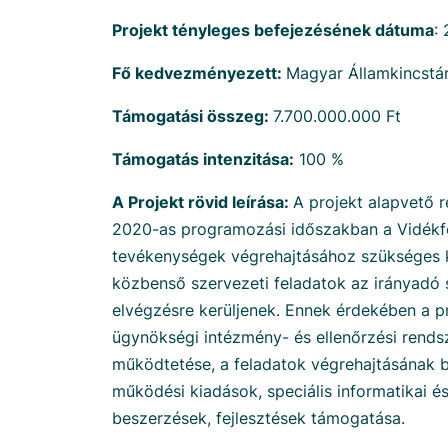
Projekt tényleges befejezésének dátuma
:
Fő kedvezményezett:
Magyar Államkincstá
Támogatási összeg:
7.700.000.000 Ft
Támogatás intenzitása:
100 %
A Projekt rövid leírása:
A projekt alapvető 
2020-as programozási időszakban a Vidékfe
tevékenységek végrehajtásához szükséges k
közbenső szervezeti feladatok az irányadó
elvégzésre kerüljenek. Ennek érdekében a pro
ügynökségi intézmény- és ellenőrzési rendsz
működtetése, a feladatok végrehajtásának 
működési kiadások, speciális informatikai 
beszerzések, fejlesztések támogatása.