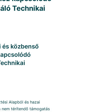
gáló Technikai
i és közbenső
kapcsolódó
Technikai
tési Alapból és hazai
za nem térítendő támogatás