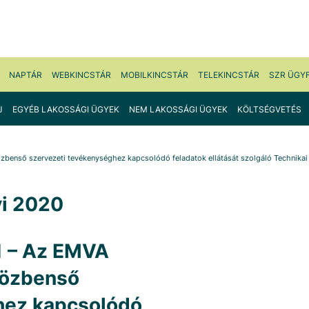
NAPTÁR
WEBKINCSTÁR
MOBILKINCSTÁR
TELEKINCSTÁR
SZR ÜGY
J
EGYÉB LAKOSSÁGI ÜGYEK
NEM LAKOSSÁGI ÜGYEK
KÖLTSÉGVETÉS
benső szervezeti tevékenységhez kapcsolódó feladatok ellátását szolgáló Technikai 
i 2020
 – Az EMVA
közbenső
hez kapcsolódó