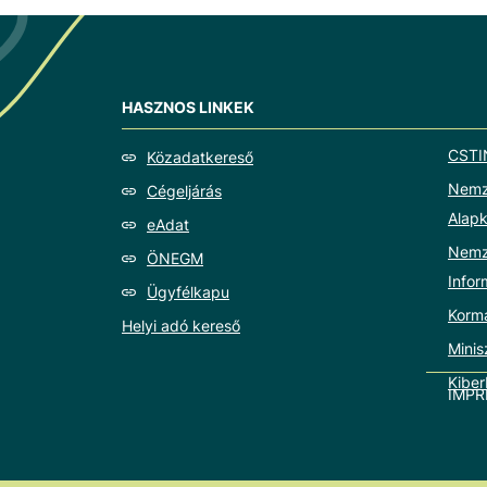
HASZNOS LINKEK
CSTI
Közadatkereső
Nemze
Cégeljárás
Alapk
eAdat
Nemz
ÖNEGM
Info
Ügyfélkapu
Korm
Helyi adó kereső
Minis
Kiber
IMP