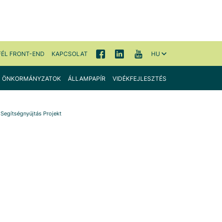
FÉL FRONT-END
KAPCSOLAT
HU
ÖNKORMÁNYZATOK
ÁLLAMPAPÍR
VIDÉKFEJLESZTÉS
Segítségnyújtás Projekt