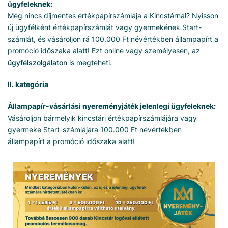
ügyfeleknek:
Még nincs díjmentes értékpapírszámlája a Kincstárnál? Nyisson
új ügyfélként értékpapírszámlát vagy gyermekének Start-
számlát, és vásároljon rá 100.000 Ft névértékben állampapírt a
promóció időszaka alatt! Ezt online vagy személyesen, az
ügyfélszolgálaton
is megteheti.
II. kategória
Állampapír-vásárlási nyereményjáték jelenlegi ügyfeleknek:
Vásároljon bármelyik kincstári értékpapírszámlájára vagy
gyermeke Start-számlájára 100.000 Ft névértékben
állampapírt a promóció időszaka alatt!