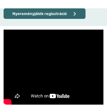
Nyereményjáték regisztráció