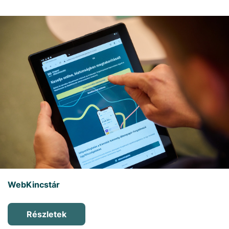
WebKincstár
Részletek