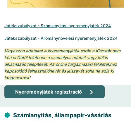
Játékszabályzat - Számlanyitási nyereményjáték 2024
Játékszabályzat - Állománynövelési nyereményjáték 2024
Vigyázzon adataira! A Nyereményjáték során a Kincstár nem
kéri el Öntől telefonon a személyes adatait vagy külön
alkalmazás telepítését. Az online forgalmazási felületekhez
kapcsolódó felhasználónevét és jelszavát soha ne adja ki
idegeneknek!
Nyereményjáték regisztráció
Számlanyitás, állampapír-vásárlás