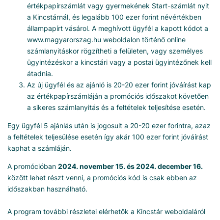
értékpapírszámlát vagy gyermekének Start-számlát nyit
a Kincstárnál, és legalább 100 ezer forint névértékben
állampapírt vásárol. A meghívott ügyfél a kapott kódot a
www.magyarorszag.hu weboldalon történő online
számlanyitáskor rögzítheti a felületen, vagy személyes
ügyintézéskor a kincstári vagy a postai ügyintézőnek kell
átadnia.
Az új ügyfél és az ajánló is 20-20 ezer forint jóváírást kap
az értékpapírszámláján a promóciós időszakot követően
a sikeres számlanyitás és a feltételek teljesítése esetén.
Egy ügyfél 5 ajánlás után is jogosult a 20-20 ezer forintra, azaz
a feltételek teljesülése esetén így akár 100 ezer forint jóváírást
kaphat a számláján.
A promócióban
2024. november 15. és 2024. december 16.
között lehet részt venni, a promóciós kód is csak ebben az
időszakban használható.
A program további részletei elérhetők a Kincstár weboldaláról