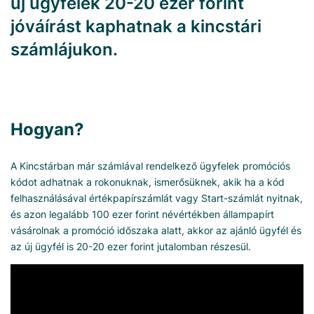
új ügyfelek 20-20 ezer forint
jóváírást kaphatnak a kincstári
számlájukon.
Hogyan?
A Kincstárban már számlával rendelkező ügyfelek promóciós
kódot adhatnak a rokonuknak, ismerősüknek, akik ha a kód
felhasználásával értékpapírszámlát vagy Start-számlát nyitnak,
és azon legalább 100 ezer forint névértékben állampapírt
vásárolnak a promóció időszaka alatt, akkor az ajánló ügyfél és
az új ügyfél is 20-20 ezer forint jutalomban részesül.