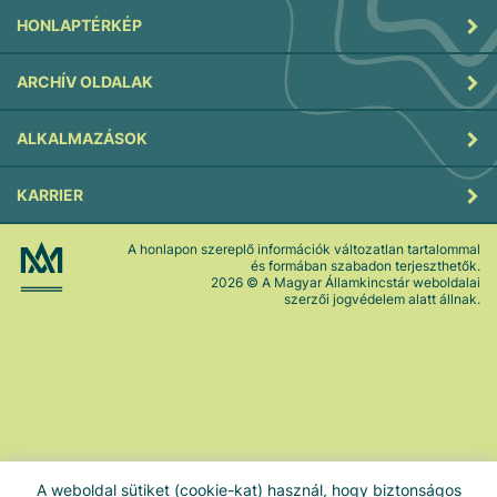
HONLAPTÉRKÉP
ARCHÍV OLDALAK
ALKALMAZÁSOK
KARRIER
A honlapon szereplő információk változatlan tartalommal
és formában szabadon terjeszthetők.
2026
© A Magyar Államkincstár weboldalai
szerzői jogvédelem alatt állnak.
A weboldal sütiket (cookie-kat) használ, hogy biztonságos