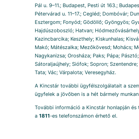
Pál u. 9–11.; Budapest, Pesti út 163.; Budapes
Pétervárad u. 11–17.; Cegléd; Dombóvár; Dun
Esztergom; Fonyód; Gödöllő; Gyöngyös; Gyu
Hajdúszoboszló; Hatvan; Hódmezővásárhely
Kazincbarcika; Keszthely; Kiskunhalas; Kis
Makó; Mátészalka; Mezőkövesd; Mohács; M
Nagykanizsa; Orosháza; Paks; Pápa; Pásztó; 
Sátoraljaújhely; Siófok; Sopron; Szentendre;
Tata; Vác; Várpalota; Veresegyház.
A Kincstár további ügyfélszolgálatait a sze
ügyfelek a jövőben is a hét bármely munkan
További információ a Kincstár honlapján és 
a
1811
-es telefonszámon érhető el.