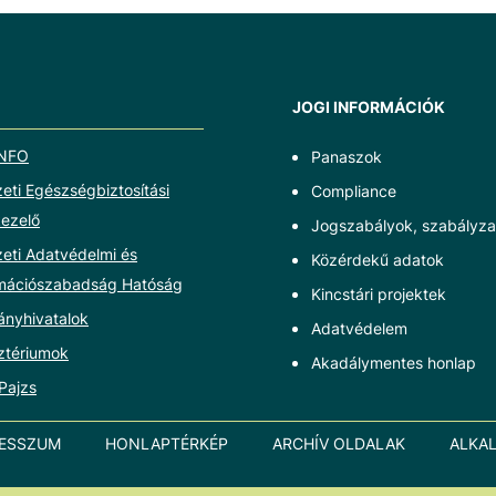
JOGI INFORMÁCIÓK
NFO
Panaszok
ti Egészségbiztosítási
Compliance
ezelő
Jogszabályok, szabályza
eti Adatvédelmi és
Közérdekű adatok
rmációszabadság Hatóság
Kincstári projektek
ányhivatalok
Adatvédelem
ztériumok
Akadálymentes honlap
Pajzs
RESSZUM
HONLAPTÉRKÉP
ARCHÍV OLDALAK
ALKA