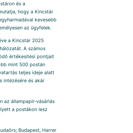
stáron és a
mutatja, hogy a Kincstár
n egyharmadával kevesebb
emélyesen az ügyfelek.
éve a Kincstár 2025
i hálózatát. A számos
ő értékesítési pontjait
öbb mint 500 postán
atartás teljes ideje alatt
 intézésére és akár
n az állampapír-vásárlás
elyett a postákon lesz
Budaörs; Budapest, Harrer