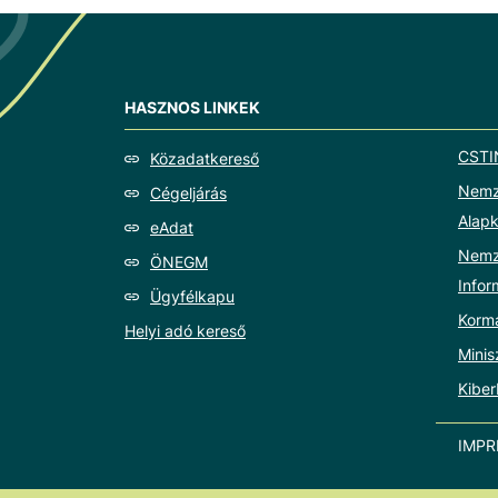
HASZNOS LINKEK
CSTI
Közadatkereső
Nemze
Cégeljárás
Alapk
eAdat
Nemz
ÖNEGM
Info
Ügyfélkapu
Korm
Helyi adó kereső
Minis
Kiber
IMP