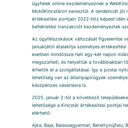
ügyfelek online kezdeményeznek a WebKinc
MobilKincstáron keresztül. A tendenciát jól 
értékesítési pontjain 2022-höz képest idé
befektetési tranzakciót kezdeményeztek sz
Az ügyfélszokások változását figyelembe v
januárjától átalakítja személyes értékesítés
esetben mindössze heti egy-két napon működ
megszünteti, és helyettük a továbbiakban t
érhetők el a szolgáltatásai. Így a postai nyitv
lehetőség van az állampapírügyek személyes
készpénzes vásárlásra is.
2025. január 2-tól a következő településeke
lehetősége a Kincstár értékesítési pontjai h
elérhető:
Ajka; Baja; Balassagyarmat; Berettyóújfalu; 