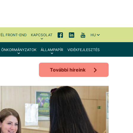
FÉL FRONT-END
KAPCSOLAT
HU
ÖNKORMÁNYZATOK
ÁLLAMPAPÍR
VIDÉKFEJLESZTÉS
További híreink