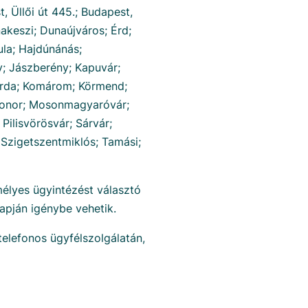
t, Üllői út 445.; Budapest,
akeszi; Dunaújváros; Érd;
la; Hajdúnánás;
; Jászberény; Kapuvár;
várda; Komárom; Körmend;
onor; Mosonmagyaróvár;
Pilisvörösvár; Sárvár;
 Szigetszentmiklós; Tamási;
mélyes ügyintézést választó
apján igénybe vehetik.
telefonos ügyfélszolgálatán,