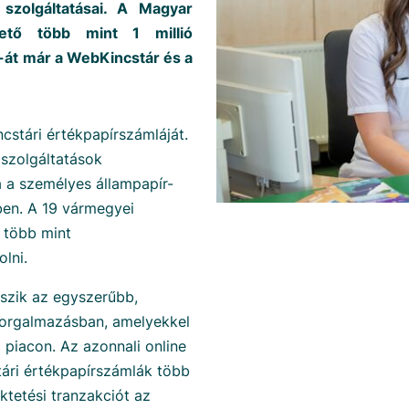
szolgáltatásai. A Magyar
ezető több mint 1 millió
-át már a WebKincstár és a
ncstári értékpapírszámláját.
 szolgáltatások
ja a személyes állampapír-
ben. A 19 vármegyei
n több mint
lni.
teszik az egyszerűbb,
forgalmazásban, amelyekkel
 piacon. Az azonnali online
tári értékpapírszámlák több
ektetési tranzakciót az