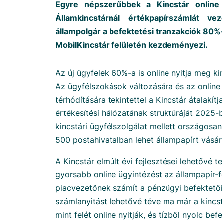
Egyre népszerűbbek a Kincstár online 
Államkincstárnál értékpapírszámlát v
állampolgár a befektetési tranzakciók 80%
MobilKincstár felületén kezdeményezi.
Az új ügyfelek 60%-a is online nyitja meg ki
Az ügyfélszokások változására és az online
térhódítására tekintettel a Kincstár átalakít
értékesítési hálózatának struktúráját 2025-
kincstári ügyfélszolgálat mellett országosa
500 postahivatalban lehet állampapírt vásáro
A Kincstár elmúlt évi fejlesztései lehetővé 
gyorsabb online ügyintézést az állampapír-
piacvezetőnek számít a pénzügyi befektetői
számlanyitást lehetővé téve ma már a kincs
mint felét online nyitják, és tízből nyolc bef