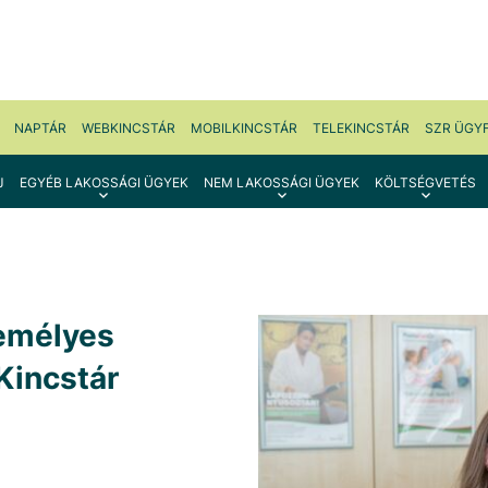
NAPTÁR
WEBKINCSTÁR
MOBILKINCSTÁR
TELEKINCSTÁR
SZR ÜGY
J
EGYÉB LAKOSSÁGI ÜGYEK
NEM LAKOSSÁGI ÜGYEK
KÖLTSÉGVETÉS
zemélyes
 Kincstár