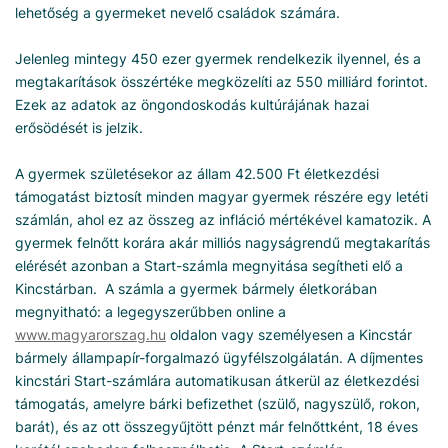
lehetőség a gyermeket nevelő családok számára.
Jelenleg mintegy 450 ezer gyermek rendelkezik ilyennel, és a
megtakarítások összértéke megközelíti az 550 milliárd forintot.
Ezek az adatok az öngondoskodás kultúrájának hazai
erősödését is jelzik.
A gyermek születésekor az állam 42.500 Ft életkezdési
támogatást biztosít minden magyar gyermek részére egy letéti
számlán, ahol ez az összeg az infláció mértékével kamatozik. A
gyermek felnőtt korára akár milliós nagyságrendű megtakarítás
elérését azonban a Start-számla megnyitása segítheti elő a
Kincstárban. A számla a gyermek bármely életkorában
megnyitható: a legegyszerűbben online a
www.magyarorszag.hu
oldalon vagy személyesen a Kincstár
bármely állampapír-forgalmazó ügyfélszolgálatán. A díjmentes
kincstári Start-számlára automatikusan átkerül az életkezdési
támogatás, amelyre bárki befizethet (szülő, nagyszülő, rokon,
barát), és az ott összegyűjtött pénzt már felnőttként, 18 éves