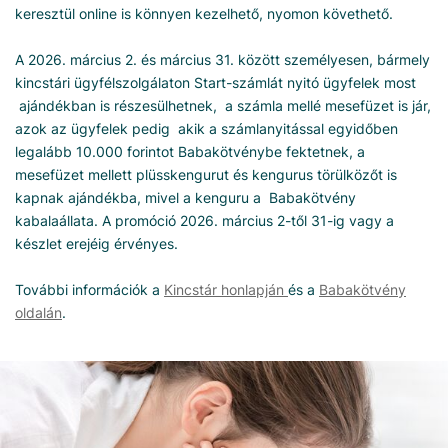
keresztül online is könnyen kezelhető, nyomon követhető.
A 2026. március 2. és március 31. között személyesen, bármely
kincstári ügyfélszolgálaton Start-számlát nyitó ügyfelek most
ajándékban is részesülhetnek, a számla mellé mesefüzet is jár,
azok az ügyfelek pedig akik a számlanyitással egyidőben
legalább 10.000 forintot Babakötvénybe fektetnek, a
mesefüzet mellett plüsskengurut és kengurus törülközőt is
kapnak ajándékba, mivel a kenguru a Babakötvény
kabalaállata. A promóció 2026. március 2-től 31-ig vagy a
készlet erejéig érvényes.
További információk a
Kincstár honlapján
és a
Babakötvény
oldalán
.