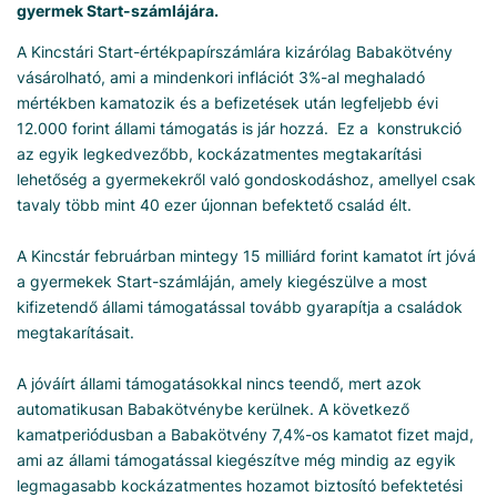
gyermek Start-számlájára.
A Kincstári Start-értékpapírszámlára kizárólag Babakötvény
vásárolható, ami a mindenkori inflációt 3%-al meghaladó
mértékben kamatozik és a befizetések után legfeljebb évi
12.000 forint állami támogatás is jár hozzá. Ez a konstrukció
az egyik legkedvezőbb, kockázatmentes megtakarítási
lehetőség a gyermekekről való gondoskodáshoz, amellyel csak
tavaly több mint 40 ezer újonnan befektető család élt.
A Kincstár februárban mintegy 15 milliárd forint kamatot írt jóvá
a gyermekek Start-számláján, amely kiegészülve a most
kifizetendő állami támogatással tovább gyarapítja a családok
megtakarításait.
A jóváírt állami támogatásokkal nincs teendő, mert azok
automatikusan Babakötvénybe kerülnek. A következő
kamatperiódusban a Babakötvény 7,4%-os kamatot fizet majd,
ami az állami támogatással kiegészítve még mindig az egyik
legmagasabb kockázatmentes hozamot biztosító befektetési