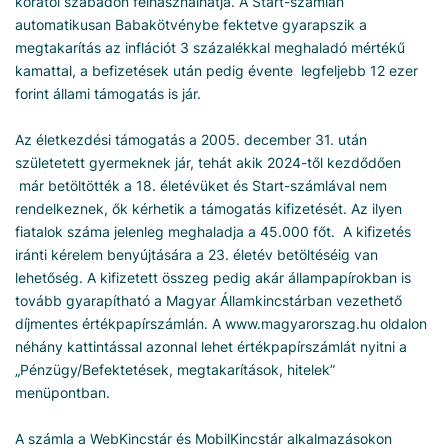
korától szabadon felhasználhatja. A Start-számlán
automatikusan Babakötvénybe fektetve gyarapszik a
megtakarítás az inflációt 3 százalékkal meghaladó mértékű
kamattal, a befizetések után pedig évente legfeljebb 12 ezer
forint állami támogatás is jár.
Az életkezdési támogatás a 2005. december 31. után
születetett gyermeknek jár, tehát akik 2024-től kezdődően
már betöltötték a 18. életévüket és Start-számlával nem
rendelkeznek, ők kérhetik a támogatás kifizetését. Az ilyen
fiatalok száma jelenleg meghaladja a 45.000 főt. A kifizetés
iránti kérelem benyújtására a 23. életév betöltéséig van
lehetőség. A kifizetett összeg pedig akár állampapírokban is
tovább gyarapítható a Magyar Államkincstárban vezethető
díjmentes értékpapírszámlán. A www.magyarorszag.hu oldalon
néhány kattintással azonnal lehet értékpapírszámlát nyitni a
„Pénzügy/Befektetések, megtakarítások, hitelek”
menüpontban.
A számla a WebKincstár és MobilKincstár alkalmazásokon