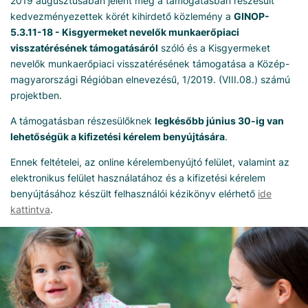
2019 augusztusában jelent meg a támogatásban részesült
kedvezményezettek körét kihirdető közlemény a
GINOP-
5.3.11-18 - Kisgyermeket nevelők munkaerőpiaci
visszatérésének támogatásáról
szóló és a Kisgyermeket
nevelők munkaerőpiaci visszatérésének támogatása a Közép-
magyarországi Régióban elnevezésű, 1/2019. (VIII.08.) számú
projektben.
A támogatásban részesülőknek
legkésőbb június 30-ig van
lehetőségük a kifizetési kérelem benyújtására
.
Ennek feltételei, az online kérelembenyújtó felület, valamint az
elektronikus felület használatához és a kifizetési kérelem
benyújtásához készült felhasználói kézikönyv elérhető
ide
kattintva
.