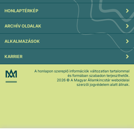
HONLAPTÉRKÉP
ARCHÍV OLDALAK
ALKALMAZÁSOK
KARRIER
A honlapon szereplő információk változatlan tartalommal
és formában szabadon terjeszthetők.
2026
© A Magyar Államkincstár weboldalai
szerzői jogvédelem alatt állnak.