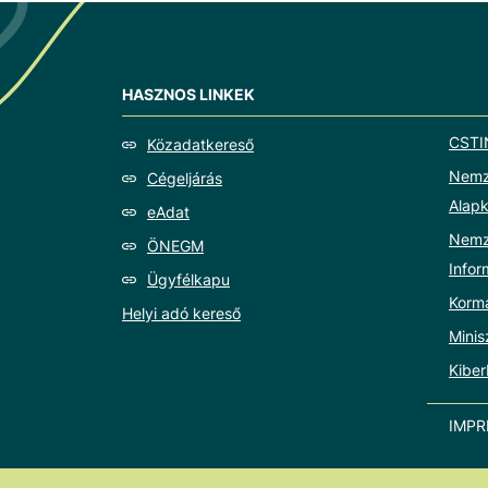
HASZNOS LINKEK
CSTI
Közadatkereső
Nemze
Cégeljárás
Alapk
eAdat
Nemz
ÖNEGM
Info
Ügyfélkapu
Korm
Helyi adó kereső
Minis
Kiber
IMP