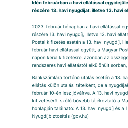
Idén februárban a havi ellátással egyidejűl
részére 13. havi nyugdíjat, illetve 13. havi el
2023. február hónapban a havi ellátással eg
részére 13. havi nyugdíj, illetve 13. havi ellát
Postai kifizetés esetén a 13. havi nyugdíj, ill
február havi ellátással együtt, a Magyar Pos
napon kerül kifizetésre, azonban az összeg
rendszeres havi ellátástól elkülönült sorban, 
Bankszámlára történő utalás esetén a 13. havi
ellátás külön utalási tételként, de a nyugdí
február 10-én lesz jóváírva. A 13. havi nyugdí
kifizetéséről szóló bővebb tájékoztató a M
honlapján található: A 13. havi nyugdíj és a 13
Nyugdíjbiztosítás (gov.hu)