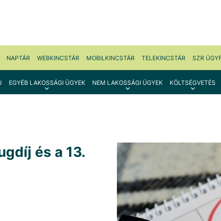
NAPTÁR
WEBKINCSTÁR
MOBILKINCSTÁR
TELEKINCSTÁR
SZR ÜGY
J
EGYÉB LAKOSSÁGI ÜGYEK
NEM LAKOSSÁGI ÜGYEK
KÖLTSÉGVETÉS
ugdíj és a 13.