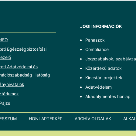
JOGI INFORMÁCIÓK
NFO
Panaszok
ti Egészségbiztosítási
Compliance
ezelő
Jogszabályok, szabályza
eti Adatvédelmi és
Közérdekű adatok
rmációszabadság Hatóság
Kincstári projektek
ányhivatalok
Adatvédelem
ztériumok
Akadálymentes honlap
Pajzs
RESSZUM
HONLAPTÉRKÉP
ARCHÍV OLDALAK
ALKA