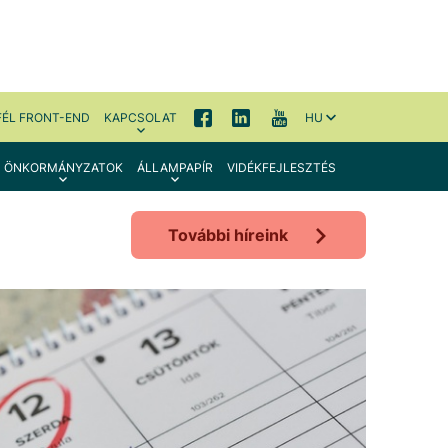
FÉL FRONT-END
KAPCSOLAT
HU
ÖNKORMÁNYZATOK
ÁLLAMPAPÍR
VIDÉKFEJLESZTÉS
További híreink