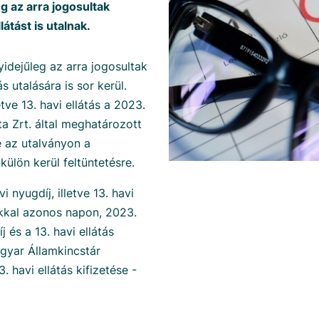
eg az arra jogosultak
látást is utalnak.
yidejűleg az arra jogosultak
ás utalására is sor kerül.
etve 13. havi ellátás a 2023.
ta Zrt. által meghatározott
e az utalványon a
külön kerül feltüntetésre.
 nyugdíj, illetve 13. havi
jakkal azonos napon, 2023.
j és a 13. havi ellátás
agyar Államkincstár
. havi ellátás kifizetése -