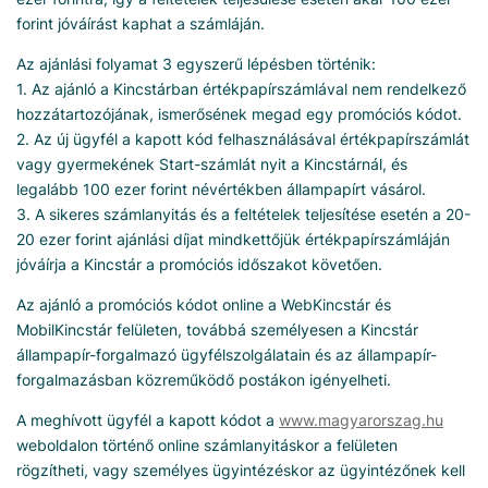
forint jóváírást kaphat a számláján.
Az ajánlási folyamat 3 egyszerű lépésben történik:
1. Az ajánló a Kincstárban értékpapírszámlával nem rendelkező
hozzátartozójának, ismerősének megad egy promóciós kódot.
2. Az új ügyfél a kapott kód felhasználásával értékpapírszámlát
vagy gyermekének Start-számlát nyit a Kincstárnál, és
legalább 100 ezer forint névértékben állampapírt vásárol.
3. A sikeres számlanyitás és a feltételek teljesítése esetén a 20-
20 ezer forint ajánlási díjat mindkettőjük értékpapírszámláján
jóváírja a Kincstár a promóciós időszakot követően.
Az ajánló a promóciós kódot online a WebKincstár és
MobilKincstár felületen, továbbá személyesen a Kincstár
állampapír-forgalmazó ügyfélszolgálatain és az állampapír-
forgalmazásban közreműködő postákon igényelheti.
A meghívott ügyfél a kapott kódot a
www.magyarorszag.hu
weboldalon történő online számlanyitáskor a felületen
rögzítheti, vagy személyes ügyintézéskor az ügyintézőnek kell