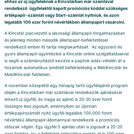
ehhez az új ügyfeleknek a Kincstárban már számlával
rendelkező ügyfelektől kapott promóciós kóddal szükséges
értékpapír-számlát vagy Start-számlát nyitniuk, és azon
legalább 100 ezer forint névértékben állampapírt vásárolni.
A Kincstár piacvezető a lakossági állampapír-forgalmazásban
és jelenleg minden második állampapír-befektetéssel
rendelkező ember itt tartja megtakarításait. Az egyszerű és
gyors állampapír-ügyintézést a Kincstár online szolgáltatásaival
is segíti a számlanyitástól kezdve a papírok adás-vételén át a
hozamok automatikus ismételt befektetéséig a WebKincstár és
MobilKincstár felületein.
A november közepétől egy hónapig tartó ügyfélajánló program
idején a Kincstárban már számlával rendelkezők ajánlásával
érkező új ügyfél, és maga az ajánló is 20-20 ezer forint
összegre lesz jogosult, amennyiben az újonnan
értékpapírszámlát nyitó ügyfél legalább 100.000 forint
névértékű állampapír-állománnyal rendelkezik a promóciós
időszak végén. Egy ügyfél 5 ajánlás után is jogosult a 20-20
ezer forintra, így a feltételek teljesülése esetén akár 100 ezer