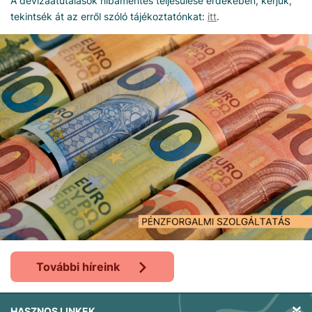
A devizaátutalások hibamentes teljesülése érdekében, kérjük,
tekintsék át az erről szóló tájékoztatónkat:
itt
.
További híreink
HASZNOS LINKEK