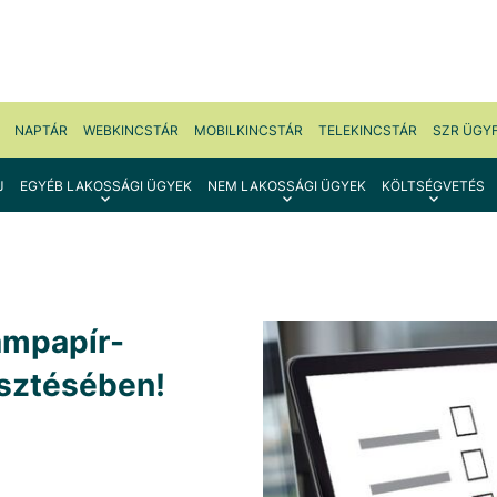
NAPTÁR
WEBKINCSTÁR
MOBILKINCSTÁR
TELEKINCSTÁR
SZR ÜGY
J
EGYÉB LAKOSSÁGI ÜGYEK
NEM LAKOSSÁGI ÜGYEK
KÖLTSÉGVETÉS
ampapír-
esztésében!