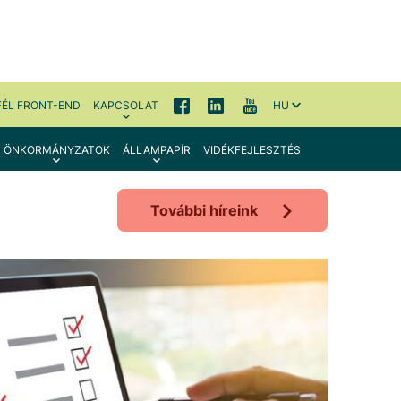
FÉL FRONT-END
KAPCSOLAT
HU
ÖNKORMÁNYZATOK
ÁLLAMPAPÍR
VIDÉKFEJLESZTÉS
További híreink