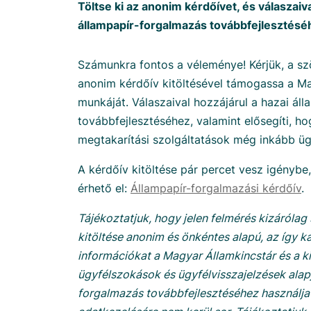
Töltse ki az anonim kérdőívet, és válaszaiva
állampapír-forgalmazás továbbfejlesztésé
Számunkra fontos a véleménye! Kérjük, a s
anonim kérdőív kitöltésével támogassa a Ma
munkáját. Válaszaival hozzájárul a hazai ál
továbbfejlesztéséhez, valamint elősegíti, hog
megtakarítási szolgáltatások még inkább ü
A kérdőív kitöltése pár percet vesz igénybe, 
érhető el:
Állampapír-forgalmazási kérdőív
.
Tájékoztatjuk, hogy jelen felmérés kizárólag s
kitöltése anonim és önkéntes alapú, az így ka
információkat a Magyar Államkincstár és a k
ügyfélszokások és ügyfélvisszajelzések alap
forgalmazás továbbfejlesztéséhez használja 