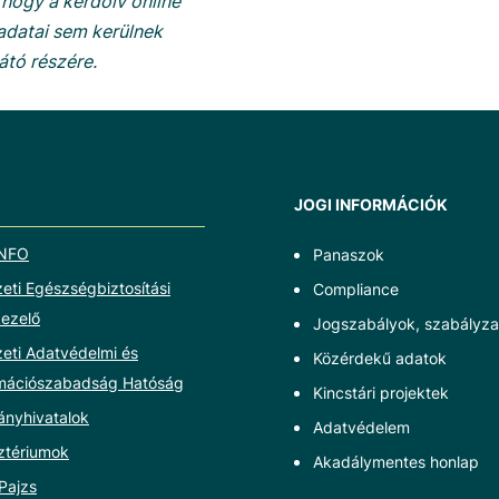
 hogy a kérdőív online
kadatai sem kerülnek
átó részére.
JOGI INFORMÁCIÓK
NFO
Panaszok
ti Egészségbiztosítási
Compliance
ezelő
Jogszabályok, szabályza
eti Adatvédelmi és
Közérdekű adatok
rmációszabadság Hatóság
Kincstári projektek
ányhivatalok
Adatvédelem
ztériumok
Akadálymentes honlap
Pajzs