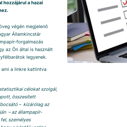
l hozzájárul a hazai
hez.
zöveg végén megjelenő
gyar Államkincstár
lampapír-forgalmazás
y az Ön által is használt
gyfélbarátok legyenek.
ami a linkre kattintva
tatisztikai célokat szolgál,
pott, összesített
ibocsátó – kizárólag az
ján – az állampapír-
fel, személyes