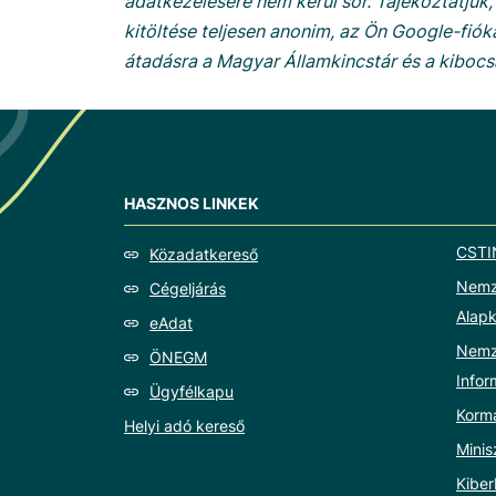
adatkezelésére nem kerül sor. Tájékoztatjuk,
kitöltése teljesen anonim, az Ön Google-fió
átadásra a Magyar Államkincstár és a kibocs
HASZNOS LINKEK
CSTI
Közadatkereső
Nemze
Cégeljárás
Alapk
eAdat
Nemz
ÖNEGM
Info
Ügyfélkapu
Korm
Helyi adó kereső
Minis
Kiber