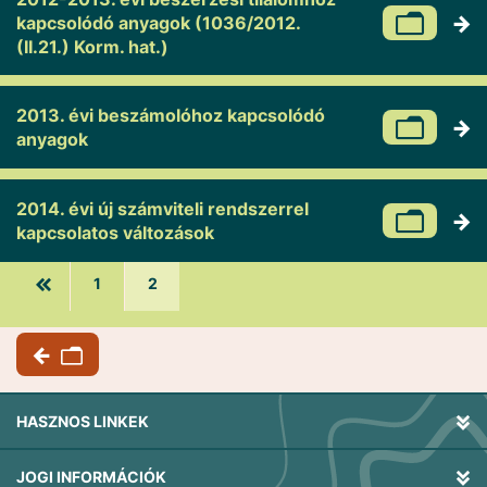
kapcsolódó anyagok (1036/2012.
(II.21.) Korm. hat.)
2013. évi beszámolóhoz kapcsolódó
anyagok
2014. évi új számviteli rendszerrel
kapcsolatos változások
1
2
HASZNOS LINKEK
JOGI INFORMÁCIÓK