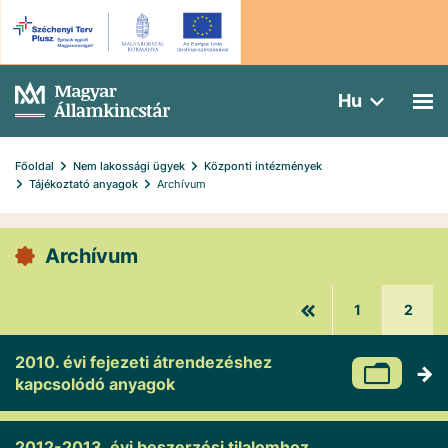
Hu
Főoldal
Nem lakossági ügyek
Központi intézmények
Tájékoztató anyagok
Archívum
Archívum
1
2
2010. évi fejezeti átrendezéshez
kapcsolódó anyagok
2012-2013. évi beszerzési tilalomhoz