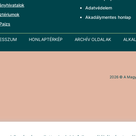
ányhivatalok
Adatvédelem
ztériumok
Akadálymentes honlap
Pajzs
RESSZUM
HONLAPTÉRKÉP
ARCHÍV OLDALAK
ALKA
2026
© A Magya