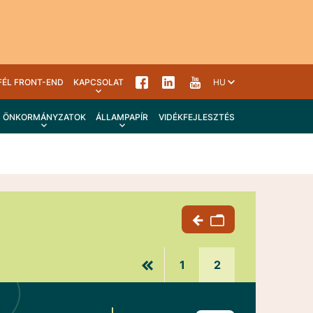
FÉL FRONT-END
KAPCSOLAT
HU
ÖNKORMÁNYZATOK
ÁLLAMPAPÍR
VIDÉKFEJLESZTÉS
1
2