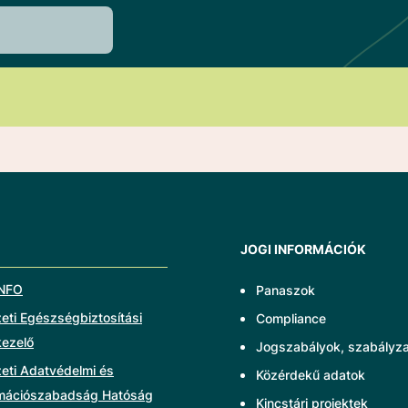
JOGI INFORMÁCIÓK
NFO
Panaszok
ti Egészségbiztosítási
Compliance
kezelő
Jogszabályok, szabályz
eti Adatvédelmi és
Közérdekű adatok
rmációszabadság Hatóság
Kincstári projektek