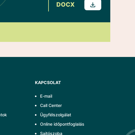
DOCX
KAPCSOLAT
E-mail
Call Center
atok
Ügyfélszolgálat
Online időpontfoglalás
Sajtószoba