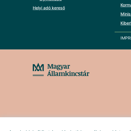
Korm
Helyi adó kereső
Minis
Kiber
IMP