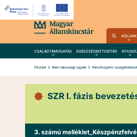
RÓLUNK
CSALÁDTÁMOGATÁS
EGÉSZSÉGBIZTOSÍTÁS
NYUGDÍ
Főoldal
Nem lakossági ügyek
Pénzforgalmi szolgáltatáso
SZR I. fázis bevezeté
3. számú melléklet_Készpénzfelvét