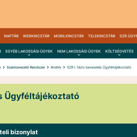
NAPTÁR
WEBKINCSTÁR
MOBILKINCSTÁR
TELEKINCSTÁR
SZR ÜGY
J
EGYÉB LAKOSSÁGI ÜGYEK
NEM LAKOSSÁGI ÜGYEK
KÖLTSÉGVETÉS
k
Számlavezető Rendszer
Archív
SZR I. fázis bevezetés Ügyféltájékoztató
s Ügyféltájékoztató
eli bizonylat