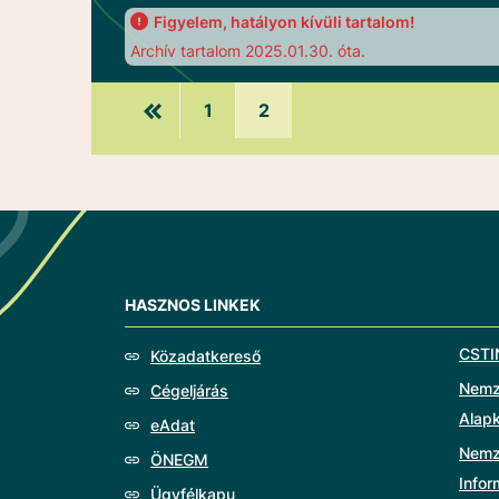
Figyelem, hatályon kívüli tartalom!
Archív tartalom 2025.01.30. óta.
1
2
HASZNOS LINKEK
CSTI
Közadatkereső
Nemze
Cégeljárás
Alap
eAdat
Nemz
ÖNEGM
Info
Ügyfélkapu