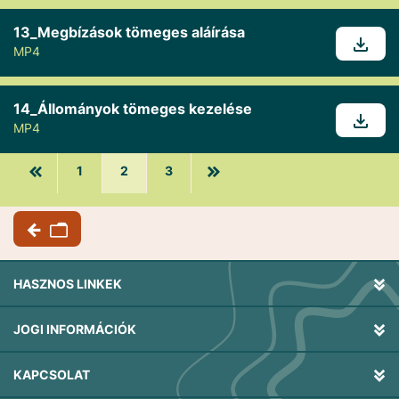
13_Megbízások tömeges aláírása
MP4
14_Állományok tömeges kezelése
MP4
1
2
3
HASZNOS LINKEK
JOGI INFORMÁCIÓK
KAPCSOLAT