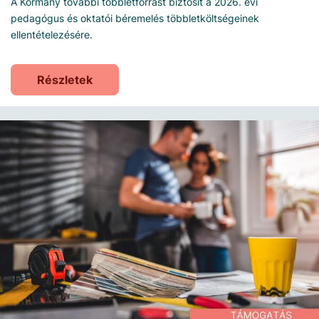
A Kormány további többletforrást biztosít a 2026. évi
pedagógus és oktatói béremelés többletköltségeinek
ellentételezésére.
Részletek