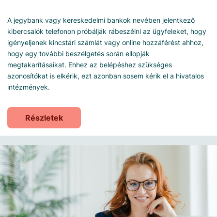
A jegybank vagy kereskedelmi bankok nevében jelentkező
kibercsalók telefonon próbálják rábeszélni az ügyfeleket, hogy
igényeljenek kincstári számlát vagy online hozzáférést ahhoz,
hogy egy további beszélgetés során ellopják
megtakarításaikat. Ehhez az belépéshez szükséges
azonosítókat is elkérik, ezt azonban sosem kérik el a hivatalos
intézmények.
Részletek