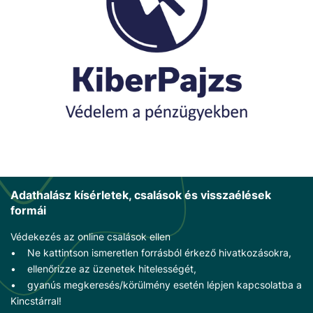
Adathalász kísérletek, csalások és visszaélések
formái
Védekezés az online csalások ellen
• Ne kattintson ismeretlen forrásból érkező hivatkozásokra,
• ellenőrizze az üzenetek hitelességét,
• gyanús megkeresés/körülmény esetén lépjen kapcsolatba a
Kincstárral!