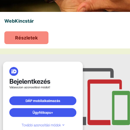
WebKincstár
Részletek