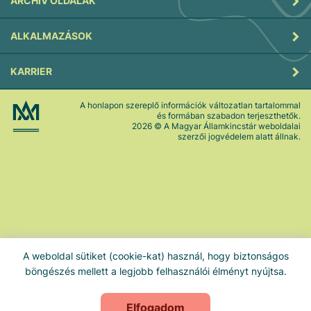
ARCHÍV OLDALAK
ALKALMAZÁSOK
KARRIER
A honlapon szereplő információk változatlan tartalommal
és formában szabadon terjeszthetők.
2026
© A Magyar Államkincstár weboldalai
szerzői jogvédelem alatt állnak.
A weboldal sütiket (cookie-kat) használ, hogy biztonságos
böngészés mellett a legjobb felhasználói élményt nyújtsa.
Elfogadom