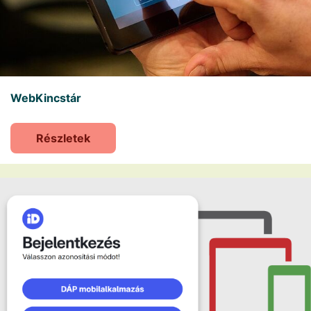
WebKincstár
Részletek