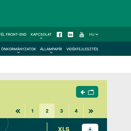
FÉL FRONT-END
KAPCSOLAT
HU
ÖNKORMÁNYZATOK
ÁLLAMPAPÍR
VIDÉKFEJLESZTÉS
1
2
3
4
XLS