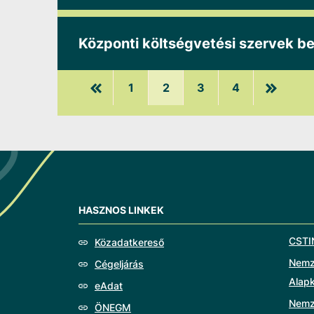
Központi költségvetési szervek bev
1
2
3
4
HASZNOS LINKEK
CSTI
Közadatkereső
Nemze
Cégeljárás
Alap
eAdat
Nemz
ÖNEGM