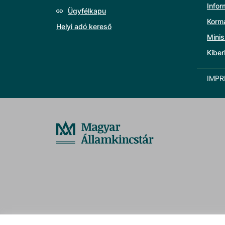
Info
Ügyfélkapu
Korm
Helyi adó kereső
Minis
Kiber
IMP