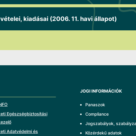
ételei, kiadásai (2006. 11. havi állapot)
JOGI INFORMÁCIÓK
NFO
Panaszok
ti Egészségbiztosítási
Compliance
kezelő
Jogszabályok, szabályz
eti Adatvédelmi és
Közérdekű adatok