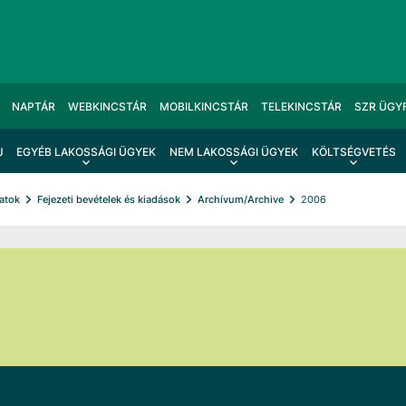
NAPTÁR
WEBKINCSTÁR
MOBILKINCSTÁR
TELEKINCSTÁR
SZR ÜGY
J
EGYÉB LAKOSSÁGI ÜGYEK
NEM LAKOSSÁGI ÜGYEK
KÖLTSÉGVETÉS
datok
Fejezeti bevételek és kiadások
Archívum/Archive
2006