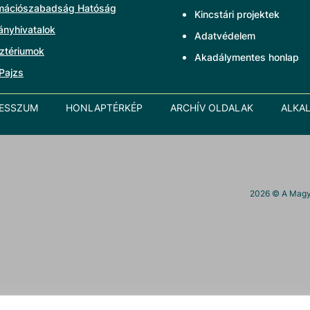
rmációszabadság Hatóság
Kincstári projektek
ányhivatalok
Adatvédelem
ztériumok
Akadálymentes honlap
Pajzs
RESSZUM
HONLAPTÉRKÉP
ARCHÍV OLDALAK
ALKA
2026
© A Magya