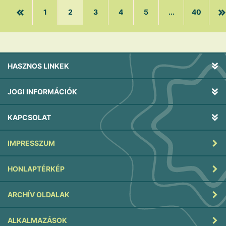
1
2
3
4
5
...
40
HASZNOS LINKEK
JOGI INFORMÁCIÓK
KAPCSOLAT
IMPRESSZUM
HONLAPTÉRKÉP
ARCHÍV OLDALAK
ALKALMAZÁSOK