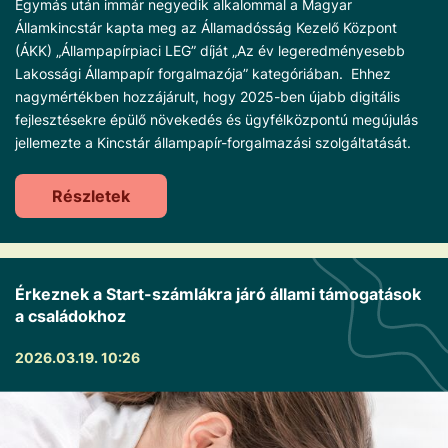
Egymás után immár negyedik alkalommal a Magyar
Államkincstár kapta meg az Államadósság Kezelő Központ
(ÁKK) „Állampapírpiaci LEG” díját „Az év legeredményesebb
Lakossági Állampapír forgalmazója” kategóriában. Ehhez
nagymértékben hozzájárult, hogy 2025-ben újabb digitális
fejlesztésekre épülő növekedés és ügyfélközpontú megújulás
jellemezte a Kincstár állampapír-forgalmazási szolgáltatását.
Részletek
Érkeznek a Start-számlákra járó állami támogatások
a családokhoz
2026.03.19. 10:26