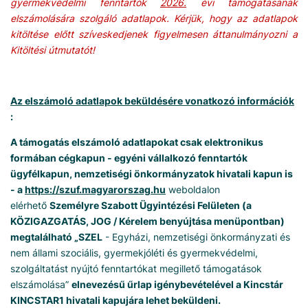
gyermekvédelmi fenntartók
2026.
évi támogatásának
elszámolására szolgáló adatlapok. Kérjük, hogy az adatlapok
kitöltése előtt szíveskedjenek figyelmesen áttanulmányozni a
Kitöltési útmutatót!
Az elszámoló adatlapok beküldésére vonatkozó információk
:
A támogatás elszámoló adatlapokat csak elektronikus
formában cégkapun - egyéni vállalkozó fenntartók
ügyfélkapun, nemzetiségi önkormányzatok hivatali kapun is
- a
https://szuf.magyarorszag.hu
weboldalon
elérhető
Személyre Szabott Ügyintézési Felületen (a
KÖZIGAZGATÁS, JOG / Kérelem benyújtása menüpontban)
megtalálható „SZEL
- Egyházi, nemzetiségi önkormányzati és
nem állami szociális, gyermekjóléti és gyermekvédelmi,
szolgáltatást nyújtó fenntartókat megillető támogatások
elszámolása”
elnevezésű űrlap igénybevételével a Kincstár
KINCSTAR1 hivatali kapujára lehet beküldeni.