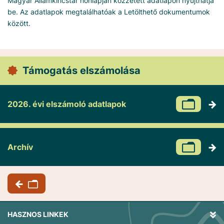
Magyar Államkincstár honlapján közzétett adatlapon nyújthatja
be. Az adatlapok megtalálhatóak a Letölthető dokumentumok
között.
Támogatás elszámolása
2026. évi elszámoló adatlapok
Archív
HASZNOS LINKEK