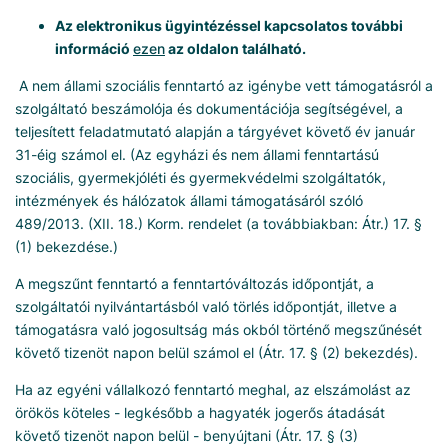
Az elektronikus ügyintézéssel kapcsolatos további
információ
ezen
az
oldalon található.
A nem állami szociális fenntartó az igénybe vett támogatásról a
szolgáltató beszámolója és dokumentációja segítségével, a
teljesített feladatmutató alapján a tárgyévet követő év január
31-éig számol el. (Az egyházi és nem állami fenntartású
szociális, gyermekjóléti és gyermekvédelmi szolgáltatók,
intézmények és hálózatok állami támogatásáról szóló
489/2013. (XII. 18.) Korm. rendelet (a továbbiakban: Átr.) 17. §
(1) bekezdése.)
A megszűnt fenntartó a fenntartóváltozás időpontját, a
szolgáltatói nyilvántartásból való törlés időpontját, illetve a
támogatásra való jogosultság más okból történő megszűnését
követő tizenöt napon belül számol el (Átr. 17. § (2) bekezdés).
Ha az egyéni vállalkozó fenntartó meghal, az elszámolást az
örökös köteles - legkésőbb a hagyaték jogerős átadását
követő tizenöt napon belül - benyújtani (Átr. 17. § (3)