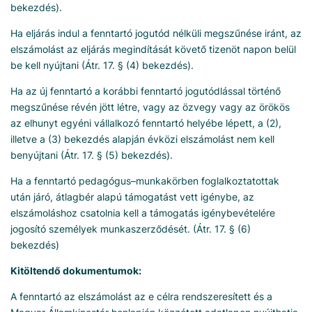
bekezdés).
Ha eljárás indul a fenntartó jogutód nélküli megszűnése iránt, az
elszámolást az eljárás megindítását követő tizenöt napon belül
be kell nyújtani (Átr. 17. § (4) bekezdés).
Ha az új fenntartó a korábbi fenntartó jogutódlással történő
megszűnése révén jött létre, vagy az özvegy vagy az örökös
az elhunyt egyéni vállalkozó fenntartó helyébe lépett, a (2),
illetve a (3) bekezdés alapján évközi elszámolást nem kell
benyújtani (Átr. 17. § (5) bekezdés).
Ha a fenntartó pedagógus–munkakörben foglalkoztatottak
után járó, átlagbér alapú támogatást vett igénybe, az
elszámoláshoz csatolnia kell a támogatás igénybevételére
jogosító személyek munkaszerződését. (Átr. 17. § (6)
bekezdés)
Kitöltendő dokumentumok:
A fenntartó az elszámolást az e célra rendszeresített és a