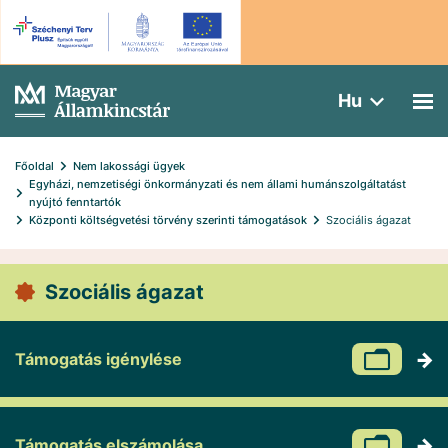
Hu
Főoldal
Nem lakossági ügyek
Egyházi, nemzetiségi önkormányzati és nem állami humánszolgáltatást 
nyújtó fenntartók
Központi költségvetési törvény szerinti támogatások
Szociális ágazat
Szociális ágazat
Támogatás igénylése
Támogatás elszámolása