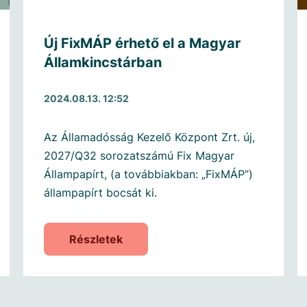
Új FixMÁP érhető el a Magyar
Államkincstárban
2024.08.13. 12:52
Az Államadósság Kezelő Központ Zrt. új,
2027/Q32 sorozatszámú Fix Magyar
Állampapírt, (a továbbiakban: „FixMÁP”)
állampapírt bocsát ki.
Részletek