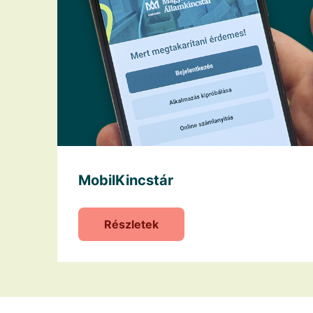
MobilKincstár
Részletek