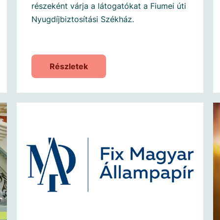
részeként várja a látogatókat a Fiumei úti
Nyugdíjbiztosítási Székház.
Részletek