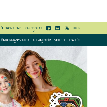
FÉL FRONT-END
KAPCSOLAT
HU
ÖNKORMÁNYZATOK
ÁLLAMPAPÍR
VIDÉKFEJLESZTÉS