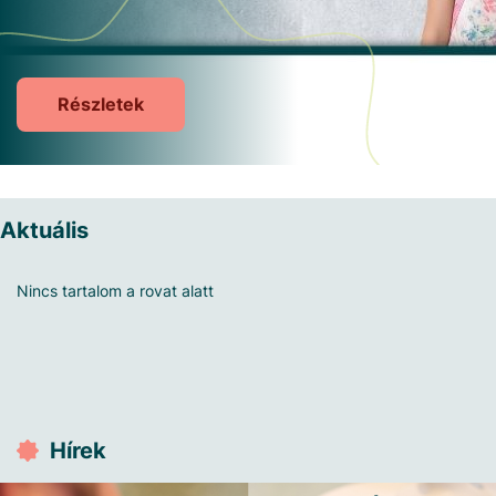
Részletek
Részletek
Részletek
Részletek
Részletek
Részletek
Részletek
Részletek
Aktuális
Nincs tartalom a rovat alatt
Hírek