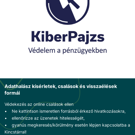
Adathalász kísérletek, csalások és visszaélések
formái
Védekezés az online csalások ellen
• Ne kattintson ismeretlen forrásból érkező hivatkozásokra,
• ellenőrizze az üzenetek hitelességét,
• gyanús megkeresés/körülmény esetén lépjen kapcsolatba a
Kincstárral!