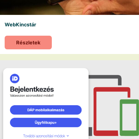
WebKincstár
Részletek