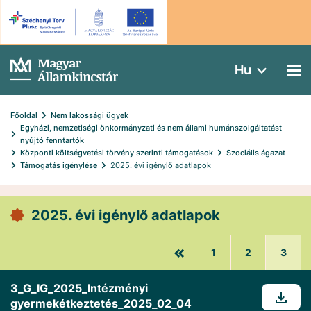
Hu
Főoldal
Nem lakossági ügyek
Egyházi, nemzetiségi önkormányzati és nem állami humánszolgáltatást 
nyújtó fenntartók
Központi költségvetési törvény szerinti támogatások
Szociális ágazat
Támogatás igénylése
2025. évi igénylő adatlapok
2025. évi igénylő adatlapok
1
2
3
3_G_IG_2025_Intézményi
gyermekétkeztetés_2025_02_04