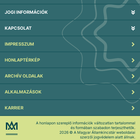
JOGI INFORMÁCIÓK
KAPCSOLAT
IMPRESSZUM
HONLAPTÉRKÉP
ARCHÍV OLDALAK
ALKALMAZÁSOK
KARRIER
A honlapon szereplő információk változatlan tartalommal
és formában szabadon terjeszthetők.
2026
© A Magyar Államkincstár weboldalai
szerzői jogvédelem alatt állnak.