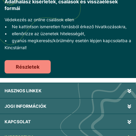
Adathalász kísérletek, csalások és visszaélések
formái
Védekezés az online csalások ellen
• Ne kattintson ismeretlen forrásból érkező hivatkozásokra,
• ellenőrizze az üzenetek hitelességét,
• gyanús megkeresés/körülmény esetén lépjen kapcsolatba a
Kincstárral!
Részletek
HASZNOS LINKEK
JOGI INFORMÁCIÓK
KAPCSOLAT