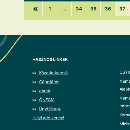
1
...
34
35
36
37
HASZNOS LINKEK
CSTI
Közadatkereső
Nemze
Cégeljárás
Alapk
eAdat
Nemz
ÖNEGM
Info
Ügyfélkapu
Korm
Helyi adó kereső
Minis