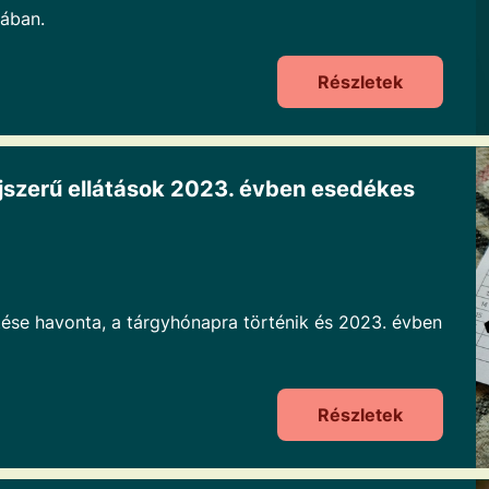
gában.
Részletek
íjszerű ellátások 2023. évben esedékes
etése havonta, a tárgyhónapra történik és 2023. évben
Részletek