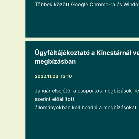
Többek között Google Chrome-ra és Window
Ügyféltájékoztató a Kincstárnál 
megbízásban
2022.11.03. 13:10
Január elsejétől a csoportos megbízások he
szerint előállított
állományokban kell beadni a megbízásokat.