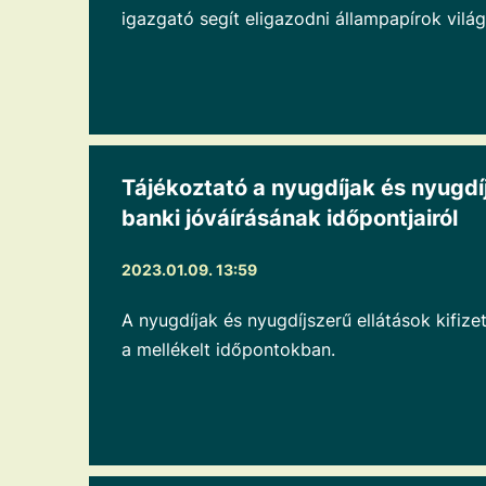
igazgató segít eligazodni állampapírok vilá
Tájékoztató a nyugdíjak és nyugd
banki jóváírásának időpontjairól
2023.01.09. 13:59
A nyugdíjak és nyugdíjszerű ellátások kifiz
a mellékelt időpontokban.