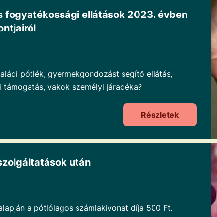
s fogyatékossági ellátások 2023. évben
ntjairól
aládi pótlék, gyermekgondozást segítő ellátás,
 támogatás, vakok személyi járadéka?
Részletek
szolgáltatások után
alapján a pótlólagos számlakivonat díja 500 Ft.