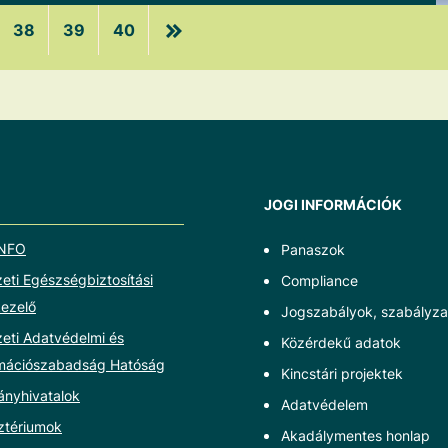
38
39
40
JOGI INFORMÁCIÓK
NFO
Panaszok
ti Egészségbiztosítási
Compliance
ezelő
Jogszabályok, szabályza
eti Adatvédelmi és
Közérdekű adatok
rmációszabadság Hatóság
Kincstári projektek
ányhivatalok
Adatvédelem
ztériumok
Akadálymentes honlap