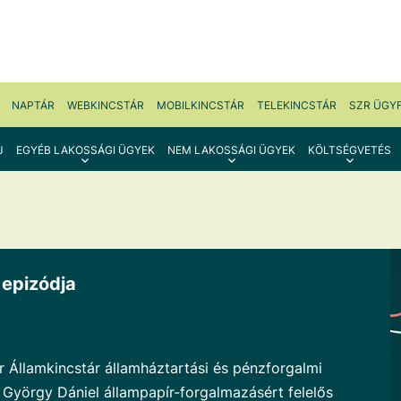
NAPTÁR
WEBKINCSTÁR
MOBILKINCSTÁR
TELEKINCSTÁR
SZR ÜGY
J
EGYÉB LAKOSSÁGI ÜGYEK
NEM LAKOSSÁGI ÜGYEK
KÖLTSÉGVETÉS
 epizódja
 Államkincstár államháztartási és pénzforgalmi
s György Dániel állampapír-forgalmazásért felelős