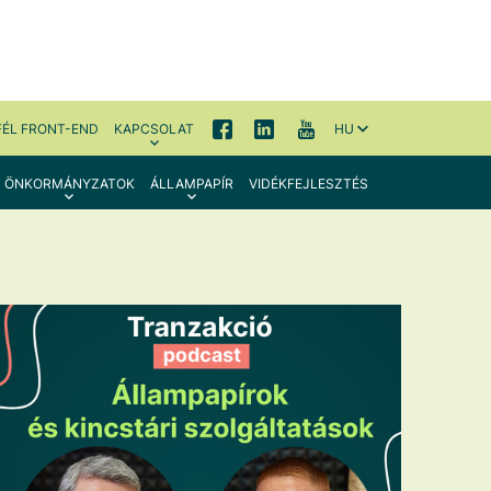
FÉL FRONT-END
KAPCSOLAT
HU
ÖNKORMÁNYZATOK
ÁLLAMPAPÍR
VIDÉKFEJLESZTÉS