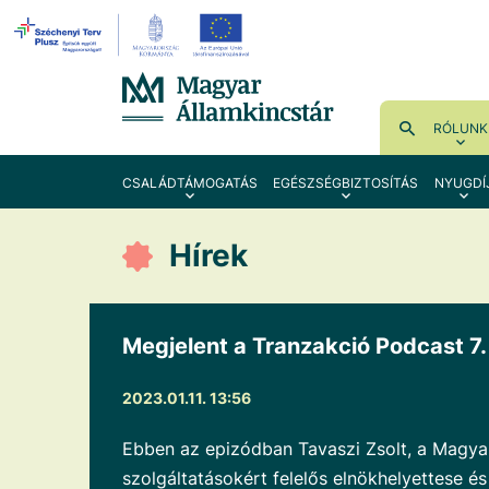
RÓLUNK
CSALÁDTÁMOGATÁS
EGÉSZSÉGBIZTOSÍTÁS
NYUGDÍ
Hírek
Megjelent a Tranzakció Podcast 7.
2023.01.11. 13:56
Ebben az epizódban Tavaszi Zsolt, a Magyar
szolgáltatásokért felelős elnökhelyettese é